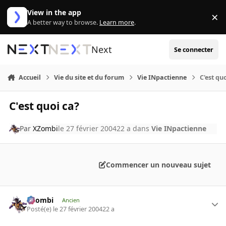
Aller au contenu
View in the app
×
Di
A better way to browse.
Learn more
.
Next
Se connecter
Accueil
Vie du site et du forum
Vie INpactienne
C'est qu
C'est quoi ca?
Par
XZombi
le 27 février 2004
22 a
dans
Vie INpactienne
Commencer un nouveau sujet
XZombi
Ancien
Posté(e)
le 27 février 2004
22 a