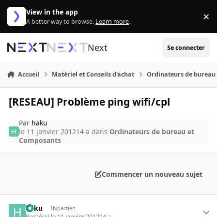
Aller au contenu
View in the app
×
Di
A better way to browse.
Learn more
.
Next
Se connecter
Accueil
Matériel et Conseils d'achat
Ordinateurs de bureau
[RESEAU] Problème ping wifi/cpl
Par
haku
le 11 janvier 2012
14 a
dans
Ordinateurs de bureau et
Composants
Commencer un nouveau sujet
haku
INpactien
Posté(e)
le 11 janvier 2012
14 a