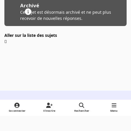
Archivé
Ce sujet est désormais archivé et ne peut plus
recevoir de nouvelles réponses.
Aller sur la liste des sujets
Light Mode
Dark Mode
System Preference
Se connecter
S’inscrire
Rechercher
Menu
Langue
Cookies
Powered by
Invision Community