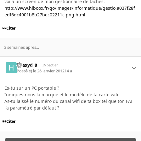
voila un screen de mon gestionnaire de taches:
http://www.hiboox.fr/go/images/informatique/gestio,a037f28f
edf6dc4901b8b27bec02211c.png.html
Citer
3 semaines après...
hoaxyd_8
INpactien
Posté(e)
le 26 janvier 2012
14 a
Es-tu sur un PC portable ?
Indiques-nous la marque et le modèle de ta carte wifi.
As-tu laissé le numéro du canal wifi de ta box tel que ton FAI
l'a paramétré par défaut ?
Citer