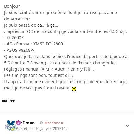
Bonjour,
Je suis tombé sur un problème dont je n'arrive pas à me
débarrasser:
Je suis passé de
ça
... à
ça
...
...après un OC de ma config (je voulais atteindre les 4.5Ghz) :
- i7 2600K
- 4Go Corssair XMS3 PC12800
- ASUS P8Z68-V
Quoi que je fasse dans le bios, l'indice de perf reste bloqué à
5.9 (contre 7.8 avant). J'ai eu beau le flasher, changer les
réglages (manual, X.M.P, Auto), rien n'y fait...
Les timings sont bon, tout est ok...
Il apparaît comme évident que c'est un problème de réglage,
mais je ne vois pas à quel niveau
Citer
RinDman
Modérateur
Posté(e)
le 10 janvier 2012
14 a