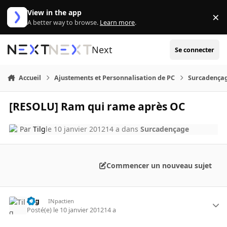
Aller au contenu
View in the app
×
Di
A better way to browse.
Learn more
.
Next
Se connecter
Accueil
Ajustements et Personnalisation de PC
Surcadença
[RESOLU] Ram qui rame après OC
Par
Tilg
le 10 janvier 2012
14 a
dans
Surcadençage
Commencer un nouveau sujet
Tilg
INpactien
Posté(e)
le 10 janvier 2012
14 a