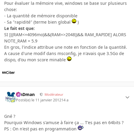
Pour évaluer la mémoire vive, windows se base sur plusieurs
chose:
- La quantité de mémoire disponible
- Sa "rapidité" (terme bien global
)
Le fait est que:
SI [((RAM<=4096mo)&&(RAM=>2048))&& RAM_RAPIDE] ALORS
NOTE_RAM = 5.9
En gros, l'indice attribue une note en fonction de la quantité.
A cause d'une modif dans msconfig, je n'avais que 3.5Go de
dispo, d'ou mon score minable
Citer
RinDman
Modérateur
Posté(e)
le 11 janvier 2012
14 a
Gné ?
Pourquoi Windows s'amuse à faire ça ... T'es pas en 64bits ?
PS : On n'est pas en programmation