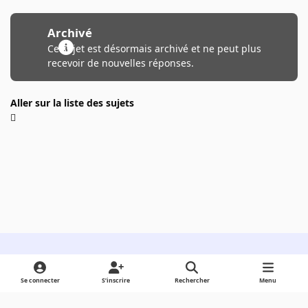
Archivé
Ce sujet est désormais archivé et ne peut plus
recevoir de nouvelles réponses.
Aller sur la liste des sujets
Light Mode
Dark Mode
System Preference
Se connecter
S’inscrire
Rechercher
Menu
Langue
Cookies