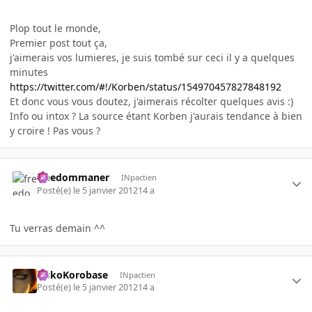
Plop tout le monde,
Premier post tout ça,
j'aimerais vos lumieres, je suis tombé sur ceci il y a quelques
minutes
https://twitter.com/#!/Korben/status/154970457827848192
Et donc vous vous doutez, j'aimerais récolter quelques avis :)
Info ou intox ? La source étant Korben j'aurais tendance à bien
y croire ! Pas vous ?
freedommaner
INpactien
Posté(e)
le 5 janvier 2012
14 a
Tu verras demain ^^
SiskoKorobase
INpactien
Posté(e)
le 5 janvier 2012
14 a