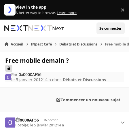
Aller au contenu
View in the app
×
Di
A better way to browse.
Learn more
.
Next
Se connecter
Accueil
INpact Café
Débats et Discussions
Free mobile 
Free mobile demain ?
Par
0x0000AF56
le 5 janvier 2012
14 a
dans
Débats et Discussions
Commencer un nouveau sujet
0x0000AF56
INpactien
Posté(e)
le 5 janvier 2012
14 a