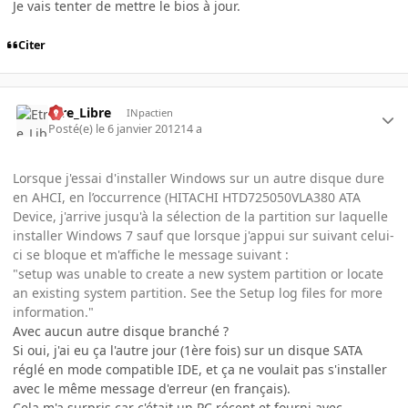
Je vais tenter de mettre le bios à jour.
Citer
Etre_Libre
INpactien
Posté(e)
le 6 janvier 2012
14 a
Lorsque j'essai d'installer Windows sur un autre disque dure
en AHCI, en l’occurrence (HITACHI HTD725050VLA380 ATA
Device, j'arrive jusqu'à la sélection de la partition sur laquelle
installer Windows 7 sauf que lorsque j'appui sur suivant celui-
ci se bloque et m'affiche le message suivant :
"setup was unable to create a new system partition or locate
an existing system partition. See the Setup log files for more
information."
Avec aucun autre disque branché ?
Si oui, j'ai eu ça l'autre jour (1ère fois) sur un disque SATA
réglé en mode compatible IDE, et ça ne voulait pas s'installer
avec le même message d'erreur (en français).
Cela m'a surpris car c'était un PC récent et fourni avec