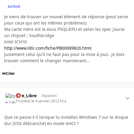
AUTEUR
Je viens de trouver un nouvel élément de réponse (peut servir
pour ceux qui ont les mêmes problèmes)
Ma carte mère est la Asus P5QL/EPU et selon les spec j'aurai
un chipset : Southbridge
Intel ICH10
http://www.ldlc.com/fiche/PB00089820.html
Justement celui qu'il ne faut pas pour la mise à jour.. je dois
trouver comment le changer maintenant...
Citer
Etre_Libre
INpactien
Posté(e)
le 4 janvier 2012
14 a
Que se passe-t-il lorsque tu installes Windows 7 sur le disque
dur (SSD débranché) en mode AHCI ?