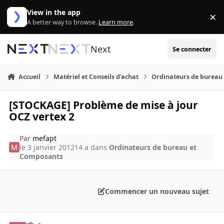
Aller au contenu
View in the app
×
Di
A better way to browse.
Learn more
.
Next
Se connecter
Accueil
Matériel et Conseils d'achat
Ordinateurs de bureau
[STOCKAGE] Problème de mise à jour
OCZ vertex 2
Par
mefapt
le 3 janvier 2012
14 a
dans
Ordinateurs de bureau et
Composants
Commencer un nouveau sujet