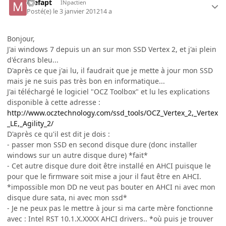
mefapt
INpactien
Posté(e)
le 3 janvier 2012
14 a
Bonjour,
J'ai windows 7 depuis un an sur mon SSD Vertex 2, et j'ai plein
d'écrans bleu...
D'après ce que j'ai lu, il faudrait que je mette à jour mon SSD
mais je ne suis pas très bon en informatique...
J'ai téléchargé le logiciel "OCZ Toolbox" et lu les explications
disponible à cette adresse :
http://www.ocztechnology.com/ssd_tools/OCZ_Vertex_2,_Vertex
_LE,_Agility_2/
D'après ce qu'il est dit je dois :
- passer mon SSD en second disque dure (donc installer
windows sur un autre disque dure) *fait*
- Cet autre disque dure doit être installé en AHCI puisque le
pour que le firmware soit mise a jour il faut être en AHCI.
*impossible mon DD ne veut pas bouter en AHCI ni avec mon
disque dure sata, ni avec mon ssd*
- Je ne peux pas le mettre à jour si ma carte mère fonctionne
avec : Intel RST 10.1.X.XXXX AHCI drivers.. *où puis je trouver