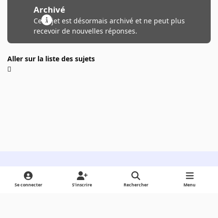
Archivé
Ce sujet est désormais archivé et ne peut plus
recevoir de nouvelles réponses.
Aller sur la liste des sujets
Light Mode
Dark Mode
System Preference
Se connecter
S’inscrire
Rechercher
Menu
Langue
Cookies
Powered by
Invision Community