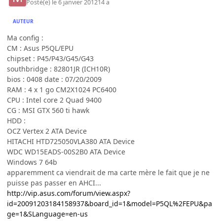
Posté(e)
le 6 janvier 2012
14 a
AUTEUR
Ma config :
CM : Asus P5QL/EPU
chipset : P45/P43/G45/G43
southbridge : 82801JR (ICH10R)
bios : 0408 date : 07/20/2009
RAM : 4 x 1 go CM2X1024 PC6400
CPU : Intel core 2 Quad 9400
CG : MSI GTX 560 ti hawk
HDD :
OCZ Vertex 2 ATA Device
HITACHI HTD725050VLA380 ATA Device
WDC WD15EADS-00S2B0 ATA Device
Windows 7 64b
apparemment ca viendrait de ma carte mère le fait que je ne
puisse pas passer en AHCI...
http://vip.asus.com/forum/view.aspx?
id=20091203184158937&board_id=1&model=P5QL%2FEPU&pa
ge=1&SLanguage=en-us