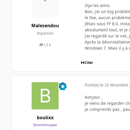
Oyo les amis.
Bon, j'ai un big problèm
le fixe, aucun problèm
J’étais sous FF 8.0, ins
Malesendou
absolument tout, et je 
INpactien
J'ai regardé sur le net,
Après la désinstallatio
1,5 k
messages
Windows 7. Mais il y à 
Citer
Posté(e)
le 20 décembre
bonjour ,
je viens de regarder che
je comprends pas , peut
boulixx
Stormtrooper