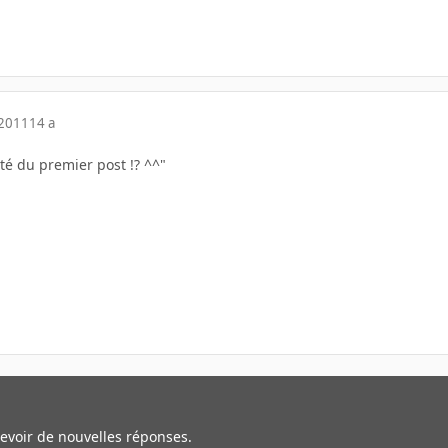
 2011
14 a
lité du premier post !? ^^"
cevoir de nouvelles réponses.