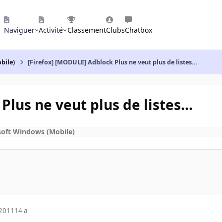
Naviguer
Activité
Classement
Clubs
Chatbox
bile)
[Firefox] [MODULE] Adblock Plus ne veut plus de listes...
lus ne veut plus de listes...
soft Windows (Mobile)
 2011
14 a