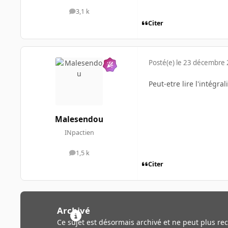
3,1 k
messages
Citer
Posté(e)
le 23 décembre
Peut-etre lire l'intégra
Malesendou
INpactien
1,5 k
messages
Citer
Archivé
Ce sujet est désormais archivé et ne peut plus re