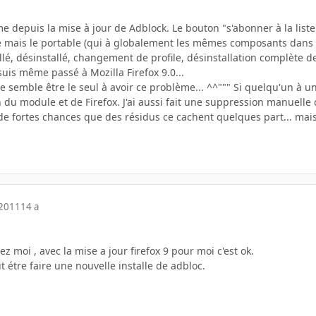
e depuis la mise à jour de Adblock. Le bouton "s'abonner à la liste de
e mais le portable (qui à globalement les mêmes composants dans le
tallé, désinstallé, changement de profile, désinstallation complète d
suis même passé à Mozilla Firefox 9.0...
 je semble être le seul à avoir ce problème... ^^""" Si quelqu'un à un
n du module et de Firefox. J'ai aussi fait une suppression manuelle
de fortes chances que des résidus ce cachent quelques part... mais
 2011
14 a
z moi , avec la mise a jour firefox 9 pour moi c'est ok.
 étre faire une nouvelle installe de adbloc.