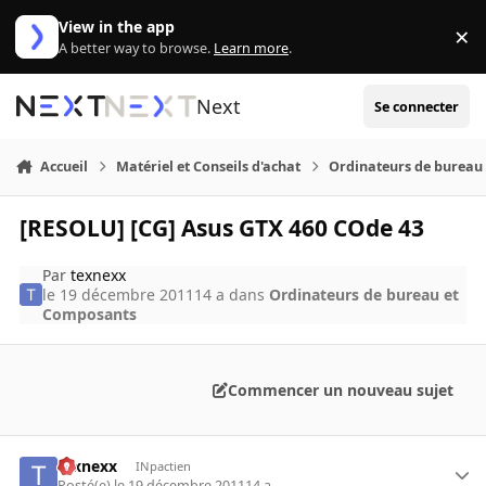
Aller au contenu
View in the app
×
Di
A better way to browse.
Learn more
.
Next
Se connecter
Accueil
Matériel et Conseils d'achat
Ordinateurs de bureau
[RESOLU] [CG] Asus GTX 460 COde 43
Par
texnexx
le 19 décembre 2011
14 a
dans
Ordinateurs de bureau et
Composants
Commencer un nouveau sujet
texnexx
INpactien
Posté(e)
le 19 décembre 2011
14 a