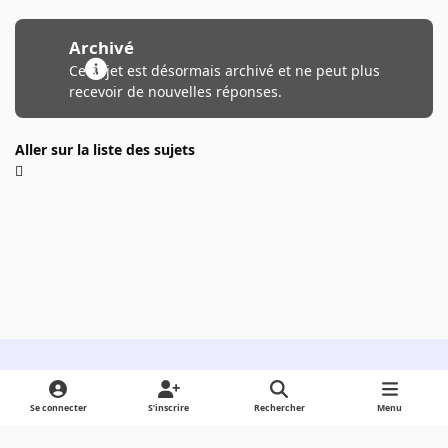
Archivé
Ce sujet est désormais archivé et ne peut plus
recevoir de nouvelles réponses.
Aller sur la liste des sujets
Light Mode
Dark Mode
System Preference
Se connecter
S’inscrire
Rechercher
Menu
Langue
Cookies