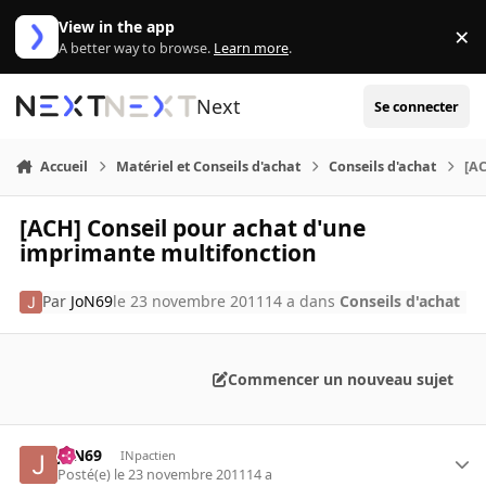
Aller au contenu
View in the app
×
Di
A better way to browse.
Learn more
.
Next
Se connecter
Accueil
Matériel et Conseils d'achat
Conseils d'achat
[AC
[ACH] Conseil pour achat d'une
imprimante multifonction
Par
JoN69
le 23 novembre 2011
14 a
dans
Conseils d'achat
Commencer un nouveau sujet
JoN69
INpactien
Posté(e)
le 23 novembre 2011
14 a