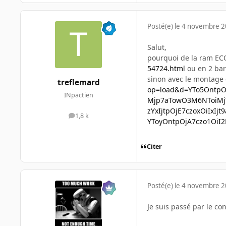
Posté(e)
le 4 novembre 
Salut,
pourquoi de la ram ECO ?
54724.html
ou en 2 bar
sinon avec le montage
treflemard
op=load&d=YTo5OntpO
INpactien
Mjp7aTowO3M6NToiMjY
zYxIjtpOjE7czoxOiIxI
1,8 k
messages
YToyOntpOjA7czo1OiI
Citer
Posté(e)
le 4 novembre 
Je suis passé par le co