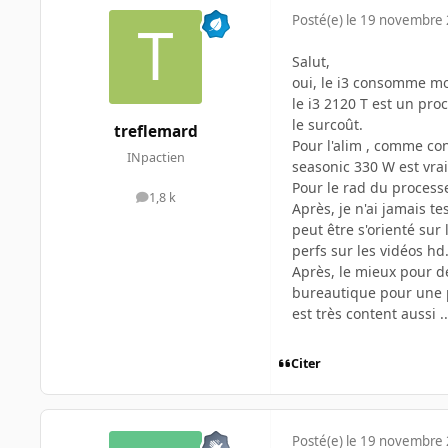
Posté(e)
le 19 novembre
Salut,
oui, le i3 consomme moin
le i3 2120 T est un pro
le surcoût.
treflemard
Pour l'alim , comme cons
INpactien
seasonic 330 W est vra
Pour le rad du processeu
1,8 k
messages
Après, je n'ai jamais te
peut être s'orienté sur 
perfs sur les vidéos hd
Après, le mieux pour de 
bureautique pour une p
est très content aussi .
Citer
Posté(e)
le 19 novembre