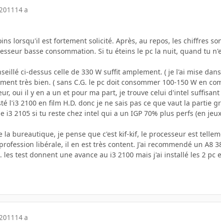
 2011
14 a
s lorsqu'il est fortement solicité. Après, au repos, les chiffres sont
cesseur basse consommation. Si tu éteins le pc la nuit, quand tu n'es
eillé ci-dessus celle de 330 W suffit amplement. ( je l'ai mise dans 
iment très bien. ( sans C.G. le pc doit consommer 100-150 W en com
r, oui il y en a un et pour ma part, je trouve celui d'intel suffisan
sté l'i3 2100 en film H.D. donc je ne sais pas ce que vaut la partie g
le i3 2105 si tu reste chez intel qui a un IGP 70% plus perfs (en jeu
.
la bureautique, je pense que c'est kif-kif, le processeur est telleme
rofession libérale, il en est très content. J'ai recommendé un A8 
.. les test donnent une avance au i3 2100 mais j'ai installé les 2 pc e
 2011
14 a