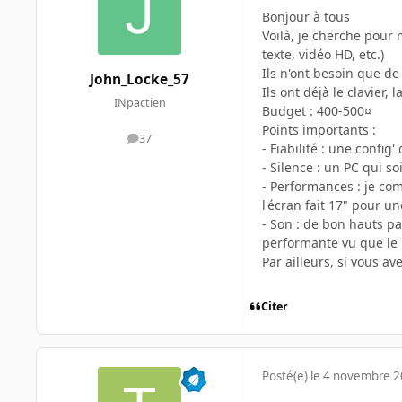
Bonjour à tous
Voilà, je cherche pour 
texte, vidéo HD, etc.)
Ils n'ont besoin que de
John_Locke_57
Ils ont déjà le clavier, l
INpactien
Budget : 400-500¤
Points importants :
37
messages
- Fiabilité : une confi
- Silence : un PC qui so
- Performances : je com
l'écran fait 17" pour u
- Son : de bon hauts pa
performante vu que le b
Par ailleurs, si vous a
Citer
Posté(e)
le 4 novembre 