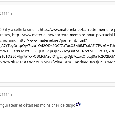
2011
14 a
 il y a celle là sinon :
http://www.materiel.net/barrette-memoire-
rettes,
http://www.materiel.net/barrette-memoire-pour-pc/crucial-
 chez amd,
http://www.materiel.net/panier.nt.html?
jA7YToyOntpOjA7czo1OiI2ODk2OCI7aToxO3M6MToiMSI7fWk6MTthOj
2NTUiO2k6MTtzOjE6IjEiO31pOjM7YToyOntpOjA7czo1OiI2OTQxO
jt9aTo1O2E6Mjp7aTowO3M6MzoiOTg5IjtpOjE7czoxOiIxIjt9aTo2O2
2NzMwNiI7aToxO3M6MToiMSI7fWk6ODthOjI6e2k6MDtzOjU6IjUwMzY4
2011
14 a
nfigurateur et c'était les moins cher de dispo