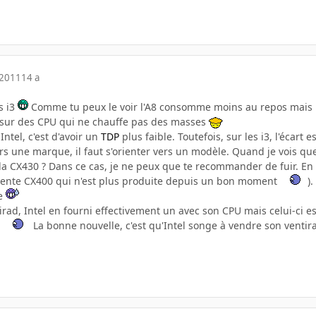
 2011
14 a
s i3
Comme tu peux le voir l'A8 consomme moins au repos mais u
 sur des CPU qui ne chauffe pas des masses
Intel, c'est d'avoir un
TDP
plus faible. Toutefois, sur les i3, l'écart
ers une marque, il faut s'orienter vers un modèle. Quand je vois q
 la CX430 ? Dans ce cas, je ne peux que te recommander de fuir. En ef
cellente CX400 qui n'est plus produite depuis un bon moment
)
re
irad, Intel en fourni effectivement un avec son CPU mais celui-ci est
t
La bonne nouvelle, c'est qu'Intel songe à vendre son vent