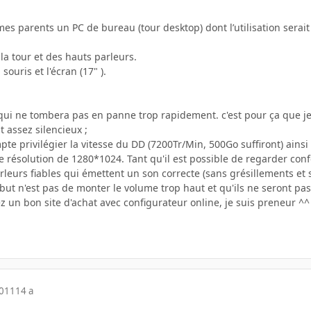
mes parents un PC de bureau (tour desktop) dont l’utilisation serai
 la tour et des hauts parleurs.
a souris et l'écran (17" ).
g' qui ne tombera pas en panne trop rapidement. c'est pour ça que j
it assez silencieux ;
pte privilégier la vitesse du DD (7200Tr/Min, 500Go suffiront) ainsi
ne résolution de 1280*1024. Tant qu'il est possible de regarder co
rleurs fiables qui émettent un son correcte (sans grésillements et 
ut n'est pas de monter le volume trop haut et qu'ils ne seront pas 
vez un bon site d'achat avec configurateur online, je suis preneur ^^
2011
14 a