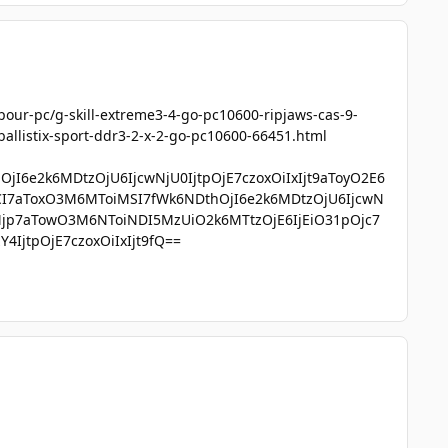
pour-pc/g-skill-extreme3-4-go-pc10600-ripjaws-cas-9-
ballistix-sport-ddr3-2-x-2-go-pc10600-66451.html
I6e2k6MDtzOjU6IjcwNjU0IjtpOjE7czoxOiIxIjt9aToyO2E6
CI7aToxO3M6MToiMSI7fWk6NDthOjI6e2k6MDtzOjU6IjcwN
E6Mjp7aTowO3M6NToiNDI5MzUiO2k6MTtzOjE6IjEiO31pOjc7
IjtpOjE7czoxOiIxIjt9fQ==