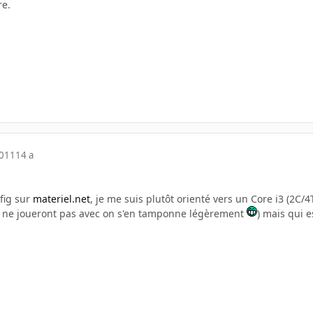
re.
2011
14 a
nfig sur
materiel.net
, je me suis plutôt orienté vers un Core i3 (2C
ils ne joueront pas avec on s'en tamponne légèrement
) mais qui e