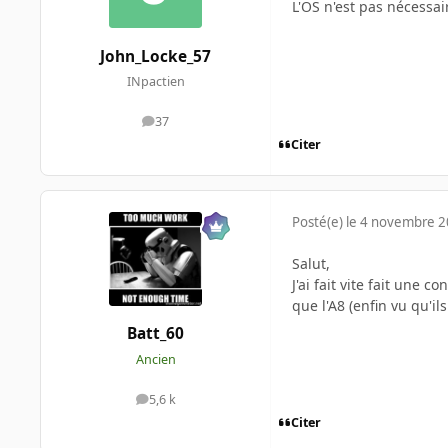
L'OS n'est pas nécessai
John_Locke_57
INpactien
37
messages
Citer
Posté(e)
le 4 novembre 
Salut,
J'ai fait vite fait une co
que l'A8 (enfin vu qu'
Batt_60
Ancien
5,6 k
messages
Citer