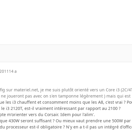
 2011
14 a
 config sur materiel.net, je me suis plutôt orienté vers un Core i3 (
ls ne joueront pas avec on s'en tamponne légèrement ) mais qui est 
e les i3 chauffent et consomment moins que les A8, c'est vrai ? Pou
 le i3 2120T, est-il vraiment intéressant par rapport au 2100 ?
e m'orienter vers du Corsair. Idem pour l'alim'.
e que 430W seront suffisant ? Ou mieux vaut prendre une 500W par 
 processeur est-il obligatoire ? N'y en a t-il pas un intégré d'offic