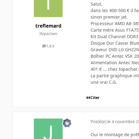
Salut,
dans les 400-500 € il f
sinon premier jet.
Processeur AMD A8-3850
treflemard
Carte mère Asus F1A75
INpactien
Kit Dual Channel DDR3 
Disque Dur Caviar Blue
1,8 k
messages
Graveur DVD LG GH22NS
Boîtier PC Antec VSK 20
Alimentation Antec Neo
401 € ... chez topachat
La partie graphique int
une vrai C.G.
Citer
Posté(e)
le 4 novembre 
Oui le montage de pré