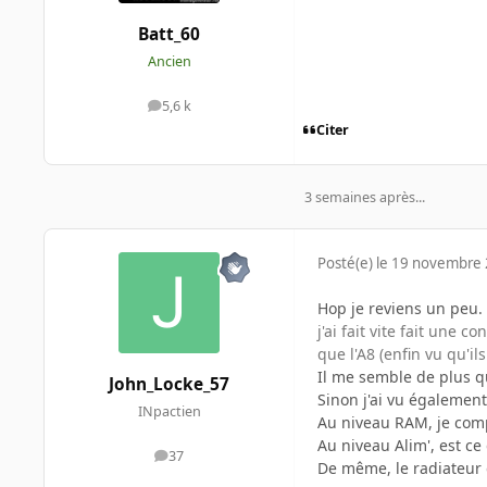
Batt_60
Ancien
5,6 k
messages
Citer
3 semaines après...
Posté(e)
le 19 novembre
Hop je reviens un peu.
j'ai fait vite fait une
que l'A8 (enfin vu qu'i
Il me semble de plus qu
John_Locke_57
Sinon j'ai vu également
INpactien
Au niveau RAM, je compt
Au niveau Alim', est c
37
messages
De même, le radiateur du