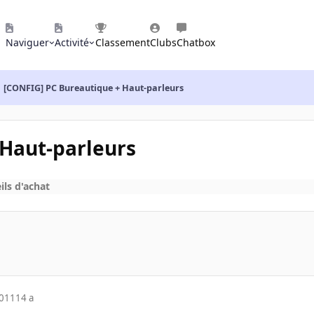
Naviguer
Activité
Classement
Clubs
Chatbox
[CONFIG] PC Bureautique + Haut-parleurs
 Haut-parleurs
ils d'achat
2011
14 a