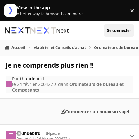
Aller au contenu
View in the app
×
Di
A better way to browse.
Learn more
.
Next
Se connecter
Accueil
Matériel et Conseils d'achat
Ordinateurs de bureau
Je ne comprends plus rien !!
Par
thundebird
le 24 février 2004
22 a
dans
Ordinateurs de bureau et
Composants
Commencer un nouveau sujet
thundebird
INpactien
Posté(e)
le 24 février 2004
22 a