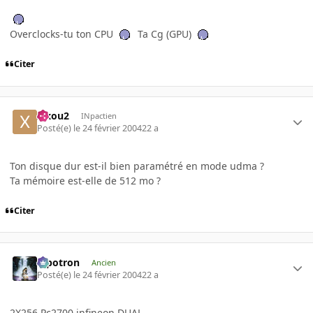
Overclocks-tu ton CPU
Ta Cg (GPU)
Citer
xixou2
INpactien
Posté(e)
le 24 février 2004
22 a
Ton disque dur est-il bien paramétré en mode udma ?
Ta mémoire est-elle de 512 mo ?
Citer
Pipotron
Ancien
Posté(e)
le 24 février 2004
22 a
2X256 Pc2700 infineon DUAL