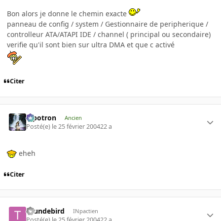
Bon alors je donne le chemin exacte
panneau de config / system / Gestionnaire de peripherique /
controlleur ATA/ATAPI IDE / channel ( principal ou secondaire)
verifie qu'il sont bien sur ultra DMA et que c activé
Citer
Pipotron
Ancien
Posté(e)
le 25 février 2004
22 a
eheh
Citer
thundebird
INpactien
Posté(e)
le 25 février 2004
22 a