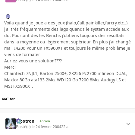
Voila quand je joue a des jeux (halo,Call,painkiller,farcry,etc..)
j'ai très fréquamments des lags quands le system accede aux
dd. Pourtant des les Benchs j'obtiens toujours des résultats
dans la moyenne ou légèrement supérieur. En plus j'ai changé
ma TI4200 Pour un FX5900XT et toujours le même problème.Je
viens de formater
Auriez-vous une solution????
Merci
Chaintech 7NJL1, Barton 2500+, 2X256 Pc2700 infineon DUAL,
Maxtor 80Go ata133 2Mo, WD120 Go 7200 8Mo, Audigy LS et
MSI FX5900XT.
Citer
Pipotron
Ancien
Posté(e)
le 24 février 2004
22 a