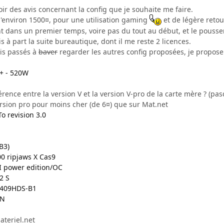
oir des avis concernant la config que je souhaite me faire.
 d'environ 1500¤, pour une utilisation gaming
et de légère reto
 dans un premier temps, voire pas du tout au début, et le pousser 
s à part la suite bureautique, dont il me reste 2 licences.
is passés à
baver
regarder les autres config proposées, je propose 
2+ - 520W
férence entre la version V et la version V-pro de la carte mère ? (pa
rsion pro pour moins cher (de 6¤) que sur Mat.net
o revision 3.0
B3)
0 ripjaws X Cas9
II power edition/OC
2 S
B2409HDS-B1
2N
ateriel.net