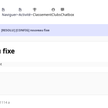
Naviguer
Activité
Classement
Clubs
Chatbox
[RESOLU] [CONFIG] nouveau fixe
 fixe
at
011
14 a