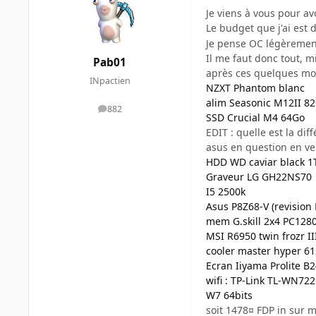
Je viens à vous pour av
Le budget que j'ai est
Je pense OC légèrement
Il me faut donc tout, mi
Pab01
après ces quelques mo
INpactien
NZXT Phantom blanc
alim Seasonic M12II 8
882
messages
SSD Crucial M4 64Go
EDIT : quelle est la dif
asus en question en ve
HDD WD caviar black 1T
Graveur LG GH22NS70
I5 2500k
Asus P8Z68-V (revision 
mem G.skill 2x4 PC1280
MSI R6950 twin frozr I
cooler master hyper 61
Ecran Iiyama Prolite 
wifi : TP-Link TL-WN72
W7 64bits
soit 1478¤ FDP in sur m