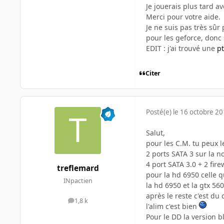
Je jouerais plus tard a
Merci pour votre aide.
Je ne suis pas très sûr
pour les geforce, donc 
EDIT : j'ai trouvé une
p
Citer
Posté(e)
le 16 octobre 2
Salut,
pour les C.M. tu peux 
2 ports SATA 3 sur la n
4 port SATA 3.0 + 2 fire
treflemard
pour la hd 6950 celle qu
INpactien
la hd 6950 et la gtx 560
après le reste c'est du
1,8 k
messages
l'alim c'est bien
Pour le DD la version b