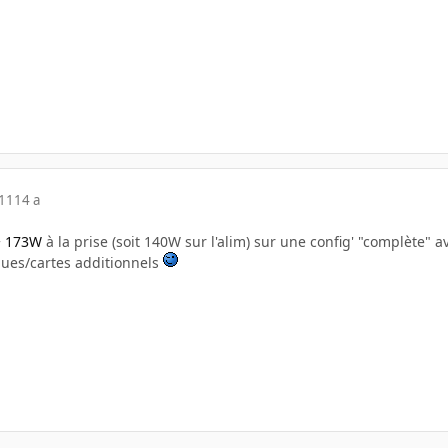
011
14 a
+
173W
à la prise (soit 140W sur l'alim) sur une config' "complète
sques/cartes additionnels