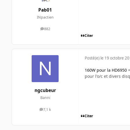
Pab01
INpactien
882
messages
Citer
Posté(e)
le 19 octobre 2
160W pour la HD6950
pour l'o/c et divers di
ngcubeur
Banni
7,1 k
messages
Citer