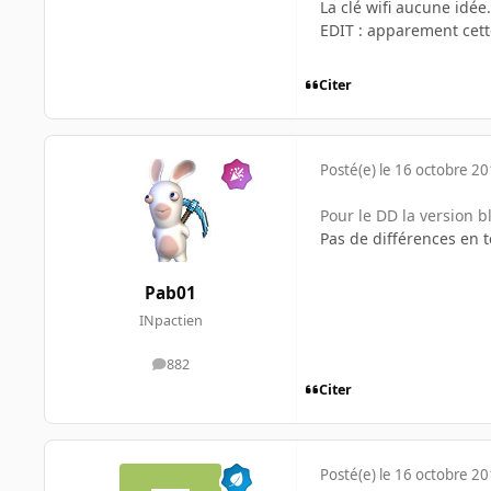
La clé wifi aucune idée.
EDIT : apparement cett
Citer
Posté(e)
le 16 octobre 2
Pour le DD la version b
Pas de différences en 
Pab01
INpactien
882
messages
Citer
Posté(e)
le 16 octobre 2