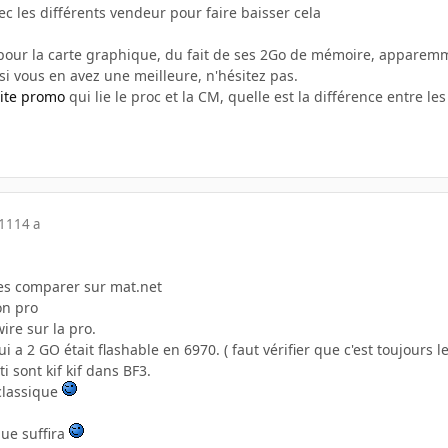
vec les différents vendeur pour faire baisser cela
 pour la carte graphique, du fait de ses 2Go de mémoire, apparemme
si vous en avez une meilleure, n'hésitez pas.
tite promo
qui lie le proc et la CM, quelle est la différence entre le
011
14 a
les comparer sur mat.net
on pro
wire sur la pro.
i a 2 GO était flashable en 6970. ( faut vérifier que c'est toujours le
ti sont kif kif dans BF3.
 classique
lue suffira