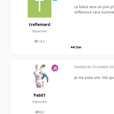
Le black sera un poil pl
différence sera minime
treflemard
INpactien
1,8 k
messages
Citer
Posté(e)
le 19 octobre 2
Je me pose une 'tite qu
Pab01
INpactien
882
messages