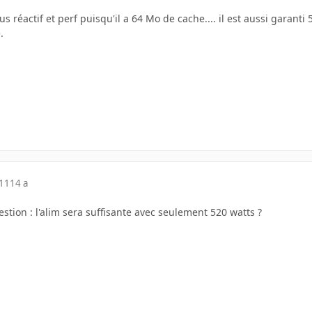
us réactif et perf puisqu'il a 64 Mo de cache.... il est aussi garant
.
011
14 a
estion : l'alim sera suffisante avec seulement 520 watts ?