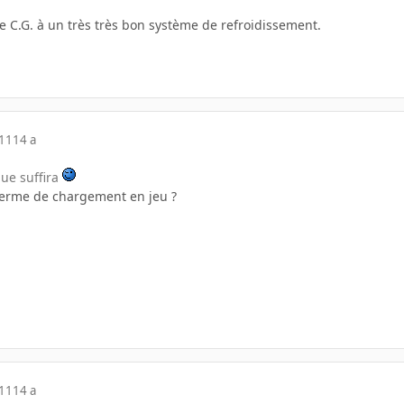
e C.G. à un très très bon système de refroidissement.
011
14 a
lue suffira
terme de chargement en jeu ?
011
14 a