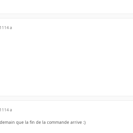
011
14 a
011
14 a
 demain que la fin de la commande arrive :)