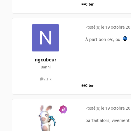
Citer
Posté(e)
le 19 octobre 2
À part bon o/c, oui
ngcubeur
Banni
7,1 k
messages
Citer
Posté(e)
le 19 octobre 2
parfait alors, vivement