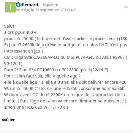
treflemard
INpactien
Posté(e)
le 27 septembre 2011
14 a
Salut,
alors pour 400 €.
proc : i5 2500K ( le K permet d'overclocker le processeur ) (180
€) ( un i7 2600k déjà grève le budget et en plus l'H.T. n'est pas
interessant en jeu )
CM : Gigabyte GA-Z68AP-D3 ou MSI P67A-G45 ou Asus P8P67 (
90-120 €)
Ram 2*2 ou 2*4 PC10600 ou PC12800 gskill (22/44 €)
Pour l'alim faut voir, elle à quelle age ?
elle à quelle âge ? si elle à 3 ans, elle doit délivrer encore 420
W. un i5 2500K @stock + une Hd5850 consomme au max 360
W donc avec l'OC du i5 2500K on risque de s'approcher de la
limite. ( Puis l'âge de l'alim va encore diminuer sa puissance ).
sinon une HCG 620 W ( +/- 70 € )
Citer