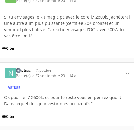
Posté(e)
le 27 septembre 2011
14 a
Si tu envisages le kit magic pc avec le core i7 2600k, j’achèterai
une autre alim plus puissante (certifiée 80+ bronze) et un
ventirad plus balèze. Car si tu envisages l'OC, avec 500W tu
vas être limité.
Citer
nostiss
INpactien
Posté(e)
le 27 septembre 2011
14 a
AUTEUR
Ok pour le i7 2600k, et pour le reste vous en pensez quoi ?
Dans lequel dois je investir mes brouzoufs ?
Citer