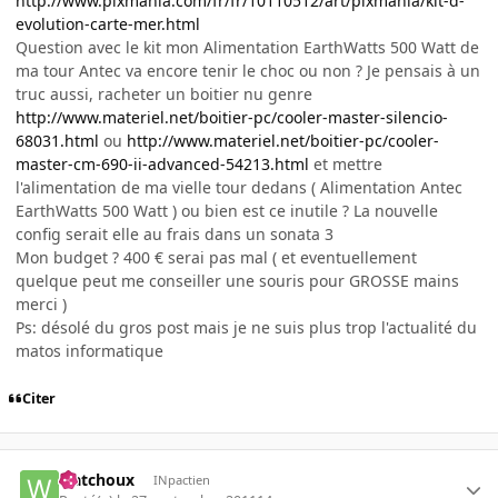
http://www.pixmania.com/fr/fr/10110512/art/pixmania/kit-d-
evolution-carte-mer.html
Question avec le kit mon Alimentation EarthWatts 500 Watt de
ma tour Antec va encore tenir le choc ou non ? Je pensais à un
truc aussi, racheter un boitier nu genre
http://www.materiel.net/boitier-pc/cooler-master-silencio-
68031.html
ou
http://www.materiel.net/boitier-pc/cooler-
master-cm-690-ii-advanced-54213.html
et mettre
l'alimentation de ma vielle tour dedans ( Alimentation Antec
EarthWatts 500 Watt ) ou bien est ce inutile ? La nouvelle
config serait elle au frais dans un sonata 3
Mon budget ? 400 € serai pas mal ( et eventuellement
quelque peut me conseiller une souris pour GROSSE mains
merci )
Ps: désolé du gros post mais je ne suis plus trop l'actualité du
matos informatique
Citer
watchoux
INpactien