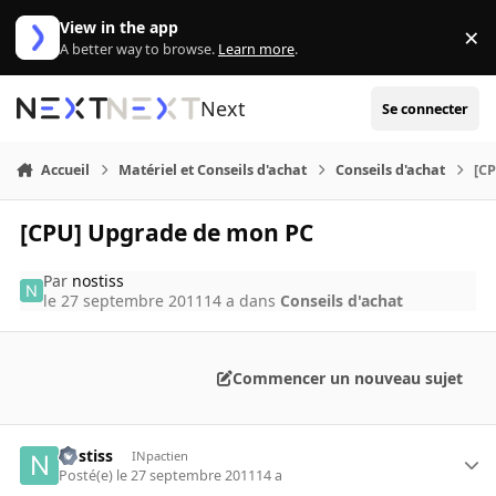
Aller au contenu
View in the app
×
Di
A better way to browse.
Learn more
.
Next
Se connecter
Accueil
Matériel et Conseils d'achat
Conseils d'achat
[C
[CPU] Upgrade de mon PC
Par
nostiss
le 27 septembre 2011
14 a
dans
Conseils d'achat
Commencer un nouveau sujet
nostiss
INpactien
Posté(e)
le 27 septembre 2011
14 a