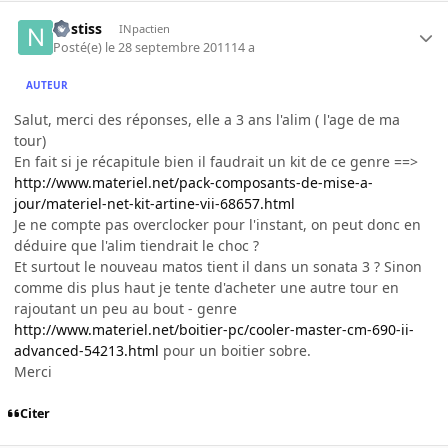
nostiss
INpactien
Posté(e)
le 28 septembre 2011
14 a
AUTEUR
Salut, merci des réponses, elle a 3 ans l'alim ( l'age de ma
tour)
En fait si je récapitule bien il faudrait un kit de ce genre ==>
http://www.materiel.net/pack-composants-de-mise-a-
jour/materiel-net-kit-artine-vii-68657.html
Je ne compte pas overclocker pour l'instant, on peut donc en
déduire que l'alim tiendrait le choc ?
Et surtout le nouveau matos tient il dans un sonata 3 ? Sinon
comme dis plus haut je tente d'acheter une autre tour en
rajoutant un peu au bout - genre
http://www.materiel.net/boitier-pc/cooler-master-cm-690-ii-
advanced-54213.html
pour un boitier sobre.
Merci
Citer