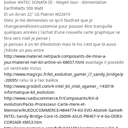
boitier ANTEC SONATA III - Moyen tour - Alimentation
EarthWatts 500 Watt
Et un écran 22" LG Flatron W2261V
Donc je me demandais ce qu'il faudrait que je
change/améliore/customise pour pouvoir être tranquille
quelques années ( l'achat d'une nouvelle carte graphique se
fera vers noël je pense )
je pensais à un kit d'évolution mais le hic c'est que là aussi
j'hésite un peu entre
http://www.materiel.net/pack-composants-de-mise-a-
jour/materiel-net-kit-artine-vii-68657.html
avantage il possède
un ventirade inclus
http://www.magicpc.fr/kit_evolution_gamer_i7_sandy_bridge/p
-20095/
celui là a l'air balèze
http://www.grosbill.com/4-intel_kit_intel_xgamer_-143018-
informatique-kit_evolution
http://www.rueducommerce.fr/Composants/Kit-d-
evolution/Packs-Processeur-Carte-mere-et-
Memoire/RUEDUCOMMERCE/4844774-Kit-EVO-AtomiK-GameR-
INTEL-Sandy-Bridge-Core-i5-2600K-ASUS-P8H67-V-4-Go-DDR3-
CORSAIR-XMS3.htm