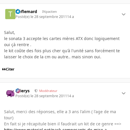
treflemard
INpactien
Posté(e)
le 28 septembre 2011
14 a
Salut,
le sonata 3 accepte les cartes mères ATX donc logiquement
oui çà rentre .
le kit coûte des fois plus cher qu'à l'unité sans forcément te
laisser le choix de la cm ou autre.. mais sinon oui.
Citer
Ellierys
Modérateur
Posté(e)
le 28 septembre 2011
14 a
Salut, merci des réponses, elle a 3 ans l'alim ( l'age de ma
tour)
En fait si je récapitule bien il faudrait un kit de ce genre ==>
http://www.materiel.net/pack-composants-de-mise-a-