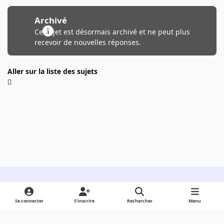
Archivé
Ce sujet est désormais archivé et ne peut plus
recevoir de nouvelles réponses.
Aller sur la liste des sujets
Light Mode
Dark Mode
System Preference
Se connecter
S’inscrire
Rechercher
Menu
Langue
Cookies