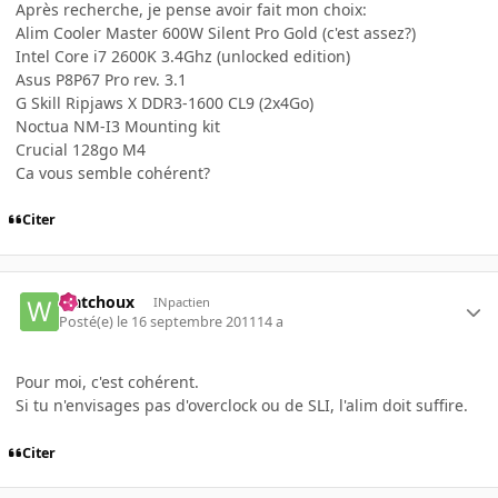
Après recherche, je pense avoir fait mon choix:
Alim Cooler Master 600W Silent Pro Gold (c'est assez?)
Intel Core i7 2600K 3.4Ghz (unlocked edition)
Asus P8P67 Pro rev. 3.1
G Skill Ripjaws X DDR3-1600 CL9 (2x4Go)
Noctua NM-I3 Mounting kit
Crucial 128go M4
Ca vous semble cohérent?
Citer
watchoux
INpactien
Posté(e)
le 16 septembre 2011
14 a
Pour moi, c'est cohérent.
Si tu n'envisages pas d'overclock ou de SLI, l'alim doit suffire.
Citer