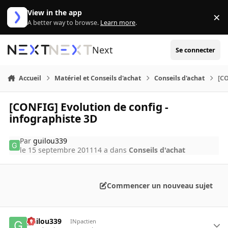
Aller au contenu
View in the app
×
Di
A better way to browse.
Learn more
.
Next
Se connecter
Accueil
Matériel et Conseils d'achat
Conseils d'achat
[CO
[CONFIG] Evolution de config -
infographiste 3D
Par
guilou339
le 15 septembre 2011
14 a
dans
Conseils d'achat
Commencer un nouveau sujet
guilou339
INpactien