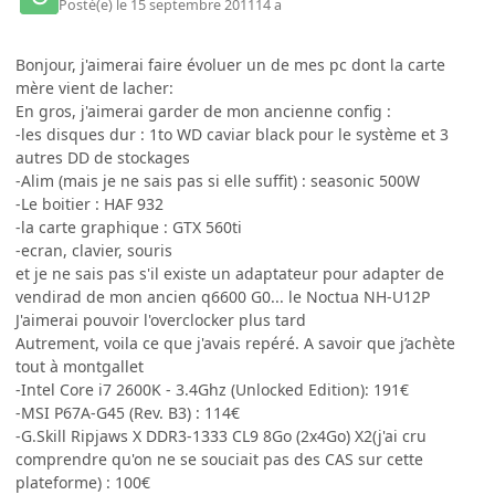
Posté(e)
le 15 septembre 2011
14 a
Bonjour, j'aimerai faire évoluer un de mes pc dont la carte
mère vient de lacher:
En gros, j'aimerai garder de mon ancienne config :
-les disques dur : 1to WD caviar black pour le système et 3
autres DD de stockages
-Alim (mais je ne sais pas si elle suffit) : seasonic 500W
-Le boitier : HAF 932
-la carte graphique : GTX 560ti
-ecran, clavier, souris
et je ne sais pas s'il existe un adaptateur pour adapter de
vendirad de mon ancien q6600 G0... le Noctua NH-U12P
J'aimerai pouvoir l'overclocker plus tard
Autrement, voila ce que j'avais repéré. A savoir que j’achète
tout à montgallet
-Intel Core i7 2600K - 3.4Ghz (Unlocked Edition): 191€
-MSI P67A-G45 (Rev. B3) : 114€
-G.Skill Ripjaws X DDR3-1333 CL9 8Go (2x4Go) X2(j'ai cru
comprendre qu'on ne se souciait pas des CAS sur cette
plateforme) : 100€