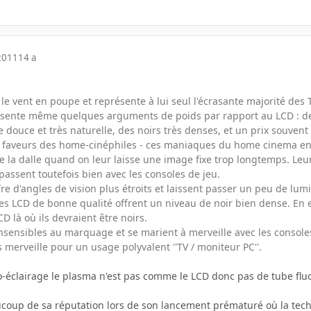
2011
14 a
 a le vent en poupe et représente à lui seul l'écrasante majorité de
ésente même quelques arguments de poids par rapport au LCD : des
 douce et très naturelle, des noirs très denses, et un prix souvent
es faveurs des home-cinéphiles - ces maniaques du home cinema en q
 la dalle quand on leur laisse une image fixe trop longtemps. Leur
assent toutefois bien avec les consoles de jeu.
ffre d'angles de vision plus étroits et laissent passer un peu de lu
 les LCD de bonne qualité offrent un niveau de noir bien dense. En 
CD là où ils devraient être noirs.
insensibles au marquage et se marient à merveille avec les consoles
s merveille pour un usage polyvalent ''TV / moniteur PC''.
ro-éclairage le plasma n'est pas comme le LCD donc pas de tube f
coup de sa réputation lors de son lancement prématuré où la techno