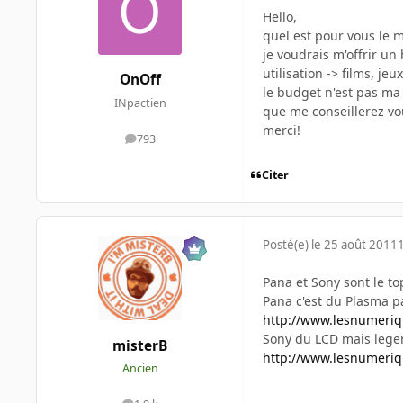
Hello,
quel est pour vous le 
je voudrais m'offrir u
utilisation -> films, jeu
OnOff
le budget n'est pas ma 
INpactien
que me conseillerez vo
merci!
793
messages
Citer
Posté(e)
le 25 août 2011
Pana et Sony sont le to
Pana c'est du Plasma p
http://www.lesnumeriq
Sony du LCD mais lege
misterB
http://www.lesnumeriq
Ancien