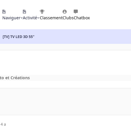
Naviguer
Activité
Classement
Clubs
Chatbox
[TV] TV LED 3D 55"
to et Créations
14 a