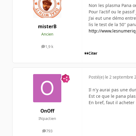
Non les plasma Pana on
Pour l'actif ou le passi
J'ai eut une démo entr
lis le test de la 50" pan
misterB
http://www.lesnumeriq
Ancien
1,9 k
messages
Citer
Posté(e)
le 2 septembre 
Il n'y aurai pas une d
Est ce que le pana plasm
En bref, faut il acheter
OnOff
INpactien
793
messages