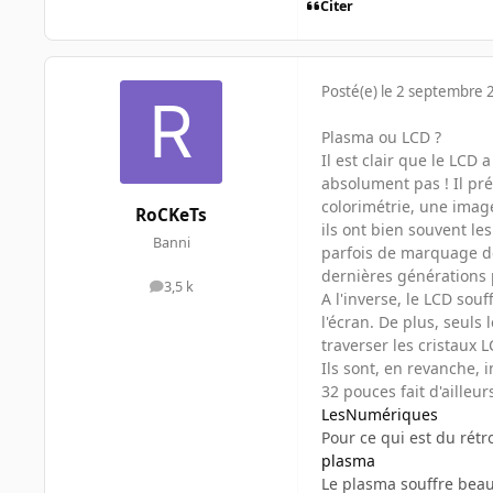
Citer
Posté(e)
le 2 septembre 
Plasma ou LCD ?
Il est clair que le LCD
absolument pas ! Il pr
colorimétrie, une image
RoCKeTs
ils ont bien souvent l
Banni
parfois de marquage de
dernières générations p
3,5 k
messages
A l'inverse, le LCD sou
l'écran. De plus, seuls
traverser les cristaux L
Ils sont, en revanche, 
32 pouces fait d'ailleur
LesNumériques
Pour ce qui est du rét
plasma
Le plasma souffre beau