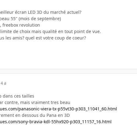
meilleur écran LED 3D du marché actuel?
n beau 55" (mois de septembre)
x, freebox revolution
limite de choix mais qualité en tout point de vue.
us les amis? quel est votre coup de coeur?
14 a
p dans ces tailles
ar contre, mais vraiment tres beau
ues.com/panasonic-viera-tx-p55vt30-p303_11041_60.html
rement en dessous du Pana en 3D
ues.com/sony-bravia-kdl-55hx920-p303_11157_16.html