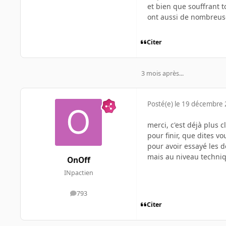
et bien que souffrant t
ont aussi de nombreuses
Citer
3 mois après...
Posté(e)
le 19 décembre
merci, c'est déjà plus cl
pour finir, que dites v
pour avoir essayé les 
mais au niveau techniqu
OnOff
INpactien
793
messages
Citer