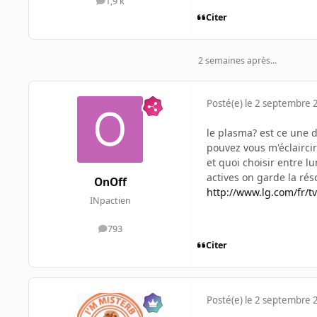
1,9 k
messages
Citer
2 semaines après...
Posté(e)
le 2 septembre 
le plasma? est ce une 
pouvez vous m'éclaircir 
et quoi choisir entre lu
actives on garde la rés
OnOff
http://www.lg.com/fr/t
INpactien
793
messages
Citer
Posté(e)
le 2 septembre 