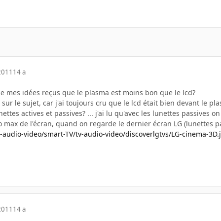
2011
14 a
de mes idées reçus que le plasma est moins bon que le lcd?
sur le sujet, car j'ai toujours cru que le lcd était bien devant le pl
nettes actives et passives? ... j'ai lu qu'avec les lunettes passives o
o max de l'écran, quand on regarde le dernier écran LG (lunettes pas
v-audio-video/smart-TV/tv-audio-video/discoverlgtvs/LG-cinema-3D.
2011
14 a