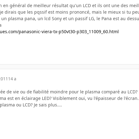
 en général de meilleur résultat qu'un LCD et ils ont une des meil
f je dirais que les pqssif est moins prononcé, mais le mieux si tu peu
e un plasma pana, un lcd Sony et un passif LG, le Pana est au dess
a
ues.com/panasonic-viera-tx-p50vt30-p303_11009_60.html
2011
14 a
urée de vie ou de fiabilité moindre pour le plasma comparé au LCD?
a est en éclairage LED? Visiblement oui, vu l'épaisseur de l'écran...
 plasma ou LCD? Je sais plus....