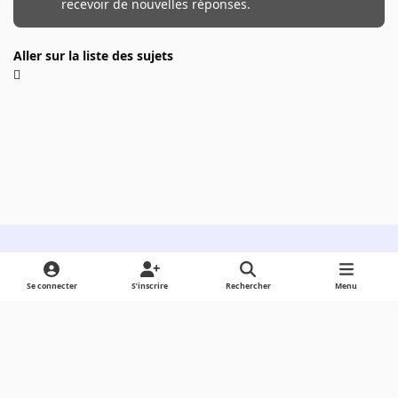
recevoir de nouvelles réponses.
Aller sur la liste des sujets
Light Mode
Dark Mode
System Preference
Se connecter
S’inscrire
Rechercher
Menu
Langue
Cookies
Powered by
Invision Community