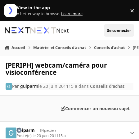
Aller au contenu
View in the app
×
Di
A better way to browse.
Learn more
.
Next
Se connecter
Accueil
Matériel et Conseils d'achat
Conseils d'achat
[P
[PERIPH] webcam/caméra pour
visioconférence
Par
guiparm
le 20 juin 2011
15 a
dans
Conseils d'achat
Commencer un nouveau sujet
guiparm
INpactien
Posté(e)
le 20 juin 2011
15 a