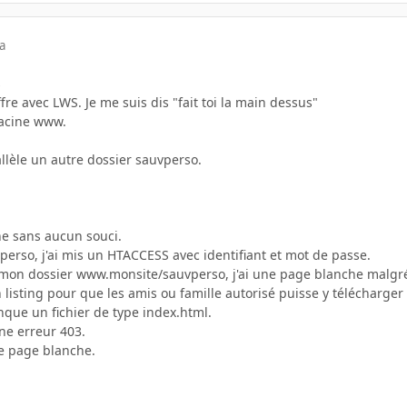
a
s
fre avec LWS. Je me suis dis "fait toi la main dessus"
 racine www.
allèle un autre dossier sauvperso.
e sans aucun souci.
perso, j'ai mis un HTACCESS avec identifiant et mot de passe.
mon dossier www.monsite/sauvperso, j'ai une page blanche malgré l
n listing pour que les amis ou famille autorisé puisse y télécharger
anque un fichier de type index.html.
une erreur 403.
une page blanche.