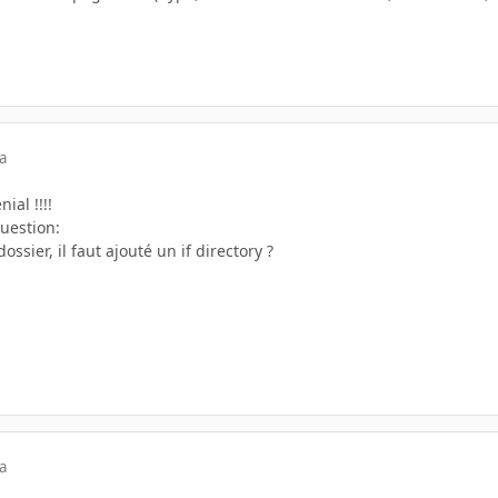
a
ial !!!!
uestion:
ossier, il faut ajouté un if directory ?
a