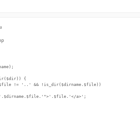
a
hp
ame); 

r($dir)) {

$file != '..' && !is_dir($dirname.$file))
