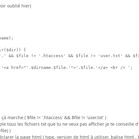
voir oublié hier)
ame); 

r($dir)) {

'.' && $file != '.htaccess' && $file != 'user.txt' && $fi
 '<a href="'.$dirname.$file.'">'.$file.'</a> <br /> ';

à marche ( $file != '.htaccess' && $file != 'user.txt' )
le tous les fichiers txt que tu ne veux pas afficher je te conseille d
ile) )
clarer la page html ( type, version de html à utiliser, balise html , 