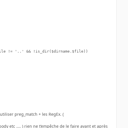
le != '..' && !is_dir($dirname.$file))

'utiliser preg_match + les RegEx. (
body etc .... ) rien ne t’empêche de le faire avant et après