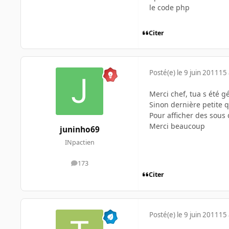
le code php
Citer
Posté(e)
le 9 juin 2011
15 
Merci chef, tua s été gén
Sinon dernière petite q
Pour afficher des sous d
Merci beaucoup
juninho69
INpactien
173
messages
Citer
Posté(e)
le 9 juin 2011
15 