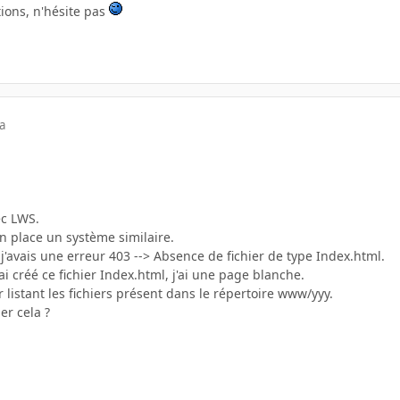
tions, n'hésite pas
a
ec LWS.
en place un système similaire.
, j'avais une erreur 403 --> Absence de fichier de type Index.html.
i créé ce fichier Index.html, j'ai une page blanche.
r listant les fichiers présent dans le répertoire www/yyy.
er cela ?