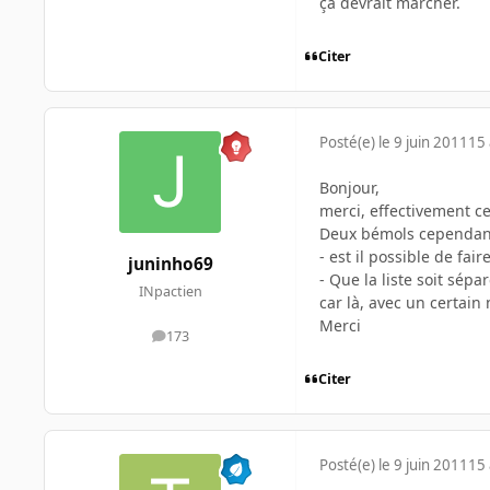
çà devrait marcher.
Citer
Posté(e)
le 9 juin 2011
15 
Bonjour,
merci, effectivement ce
Deux bémols cependan
- est il possible de fair
juninho69
- Que la liste soit sépa
INpactien
car là, avec un certain n
Merci
173
messages
Citer
Posté(e)
le 9 juin 2011
15 