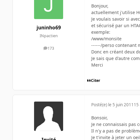
Bonjour,
actuellement j'utilise 
Je voulais savoir si av
et sécurisé par un HTA
juninho69
exemple:
INpactien
/www/monsite
------/perso contenant m
173
messages
Donc en créant deux do
Je sais que d'autre co
Merci
Citer
Posté(e)
le 5 juin 2011
15 
Bonsoir,
Je ne connaissais pas c
Il n'y a pas de problèm
Je t'invite à jeter un oe
Invité