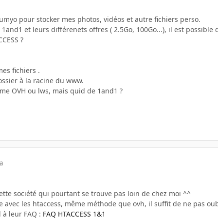
Humyo pour stocker mes photos, vidéos et autre fichiers perso.
ec 1and1 et leurs différenets offres ( 2.5Go, 100Go...), il est possi
CCESS ?
es fichiers .
ssier à la racine du www.
mme OVH ou lws, mais quid de 1and1 ?
a
ette société qui pourtant se trouve pas loin de chez moi ^^
e avec les htaccess, même méthode que ovh, il suffit de ne pas oubl
il à leur FAQ :
FAQ HTACCESS 1&1