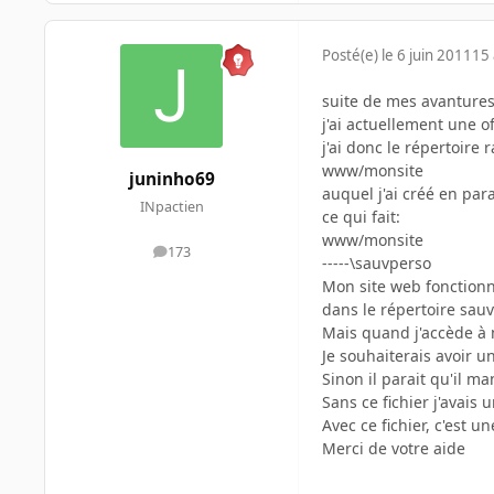
Posté(e)
le 6 juin 2011
15 
suite de mes avanture
j'ai actuellement une of
j'ai donc le répertoire
www/monsite
juninho69
auquel j'ai créé en par
INpactien
ce qui fait:
www/monsite
173
messages
-----\sauvperso
Mon site web fonctionn
dans le répertoire sauv
Mais quand j'accède à 
Je souhaiterais avoir u
Sinon il parait qu'il m
Sans ce fichier j'avais 
Avec ce fichier, c'est 
Merci de votre aide