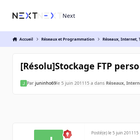
Aller au contenu
Next
Accueil
Réseaux et Programmation
Réseaux, Internet, 
[Résolu]Stockage FTP pers
Par
juninho69
le 5 juin 2011
15 a
dans
Réseaux, Intern
Posté(e)
le 5 juin 2011
15 