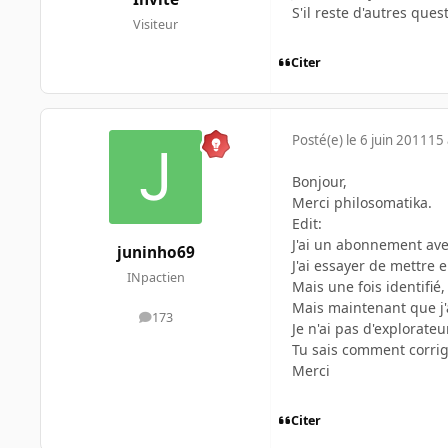
S'il reste d'autres ques
Visiteur
Citer
Posté(e)
le 6 juin 2011
15 
Bonjour,
Merci philosomatika.
Edit:
J'ai un abonnement av
juninho69
J'ai essayer de mettre 
INpactien
Mais une fois identifié
Mais maintenant que j'a
173
messages
Je n'ai pas d'explorateu
Tu sais comment corrig
Merci
Citer