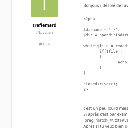
Bonjour, ( désolé de l'a
<?php

treflemard
$dirname = './';

INpactien
$dir = opendir($dirn
1,8 k
messages
while($file = readdi
       if($file != 
       {

               echo
       }

}

closedir($dir);

?>

c'est un peu lourd mais ç
Si après c'est par exemp
!preg_match('#\.txt$#',$f
Après si tu veux bien dé