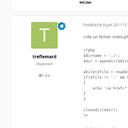
Citer
Posté(e)
le 8 juin 2011
15 
crée un fichier index.p
<?php

$dirname = './';

treflemard
$dir = opendir($dirn
INpactien
while($file = readdi
1,8 k
messages
if($file != '.' && 
{

	echo '<a href="'.$dirname.$file.'">'.$file.'</a>';

}

}

closedir($dir);

?>