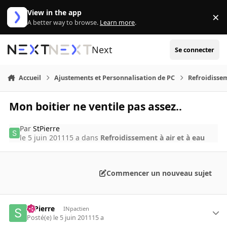
Aller au contenu
View in the app
×
Di
A better way to browse.
Learn more
.
Next
Se connecter
Accueil
Ajustements et Personnalisation de PC
Refroidissem
Mon boitier ne ventile pas assez..
Par
StPierre
le 5 juin 2011
15 a
dans
Refroidissement à air et à eau
Commencer un nouveau sujet
StPierre
INpactien
Posté(e)
le 5 juin 2011
15 a