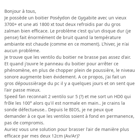
Bonjour à tous,
Je possède un boitier Poséydon de Gygabite avec un vieux
3700+ et une ati 1800 xt tout deux refroidis par du gros
zalman bien efficace. Le problème c'est qu'un disque dur (je
pense) fait énormément de bruit quand la température
ambiante est chaude (comme en ce moment). L'hiver, je n'ai
aucun problème.
Je trouve que les ventilo du boitier ne brasse pas assez d'air.
Et quand j'ouvre le panneau du boitier pour arrêter ce
phénomène, en plus de chopper plein de poussière, le niveau
sonore augmente bien évidement. A ce propos, j'ai fait un
gros dépoussièrage du pc il y a quelques jours et on sent que
l'air passe mieux.
Speed fan reconnait 2 ventilo sur 5 (?) et me sort un HD0 qui
frôle les 100° alors qu'il est normale en main.. Je crains la
sonde défectueuse.. Depuis le BIOS, je ne peux que
demander à ce que les ventilos soient à fond en permanence,
pas de compromis.
Auriez vous une solution pour brasser l'air de manière plus
efficace par mes deux 12cm (Av/Ar)?