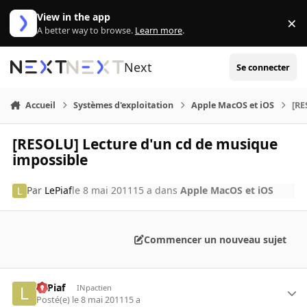
Aller au contenu
View in the app
×
Di
A better way to browse.
Learn more
.
Next
Se connecter
Accueil
Systèmes d'exploitation
Apple MacOS et iOS
[RE
[RESOLU] Lecture d'un cd de musique
impossible
Par
LePiaf
le 8 mai 2011
15 a
dans
Apple MacOS et iOS
Commencer un nouveau sujet
LePiaf
INpactien
Posté(e)
le 8 mai 2011
15 a