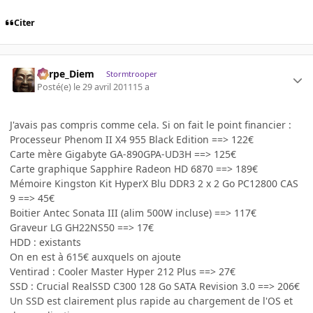
Citer
Carpe_Diem
Stormtrooper
Posté(e)
le 29 avril 2011
15 a
J'avais pas compris comme cela. Si on fait le point financier :
Processeur Phenom II X4 955 Black Edition ==> 122€
Carte mère Gigabyte GA-890GPA-UD3H ==> 125€
Carte graphique Sapphire Radeon HD 6870 ==> 189€
Mémoire Kingston Kit HyperX Blu DDR3 2 x 2 Go PC12800 CAS
9 ==> 45€
Boitier Antec Sonata III (alim 500W incluse) ==> 117€
Graveur LG GH22NS50 ==> 17€
HDD : existants
On en est à 615€ auxquels on ajoute
Ventirad : Cooler Master Hyper 212 Plus ==> 27€
SSD : Crucial RealSSD C300 128 Go SATA Revision 3.0 ==> 206€
Un SSD est clairement plus rapide au chargement de l'OS et