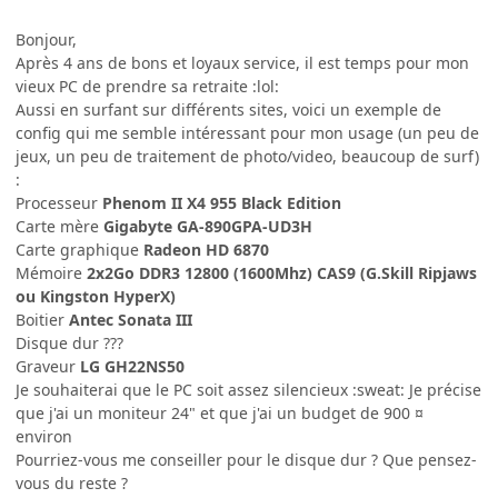
Bonjour,
Après 4 ans de bons et loyaux service, il est temps pour mon
vieux PC de prendre sa retraite :lol:
Aussi en surfant sur différents sites, voici un exemple de
config qui me semble intéressant pour mon usage (un peu de
jeux, un peu de traitement de photo/video, beaucoup de surf)
:
Processeur
Phenom II X4 955 Black Edition
Carte mère
Gigabyte GA-890GPA-UD3H
Carte graphique
Radeon HD 6870
Mémoire
2x2Go DDR3 12800 (1600Mhz) CAS9 (G.Skill Ripjaws
ou Kingston HyperX)
Boitier
Antec Sonata III
Disque dur ???
Graveur
LG GH22NS50
Je souhaiterai que le PC soit assez silencieux :sweat: Je précise
que j'ai un moniteur 24" et que j'ai un budget de 900 ¤
environ
Pourriez-vous me conseiller pour le disque dur ? Que pensez-
vous du reste ?