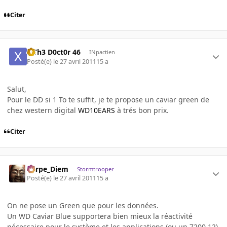
Citer
x Th3 D0ct0r 46
INpactien
Posté(e)
le 27 avril 2011
15 a
Salut,
Pour le DD si 1 To te suffit, je te propose un caviar green de
chez western digital
WD10EARS
à trés bon prix.
Citer
Carpe_Diem
Stormtrooper
Posté(e)
le 27 avril 2011
15 a
On ne pose un Green que pour les données.
Un WD Caviar Blue supportera bien mieux la réactivité
nécessaire pour le système et les applications (ou un 7200.12)