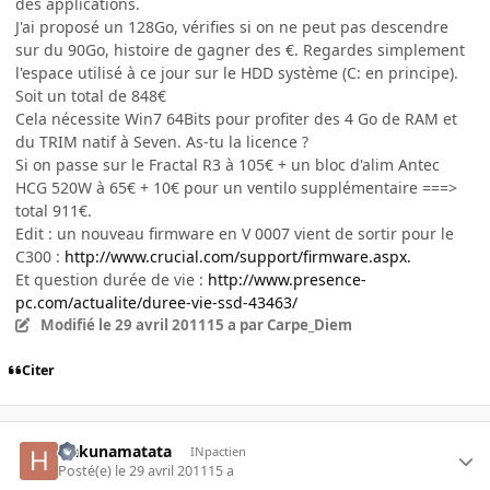
des applications.
J'ai proposé un 128Go, vérifies si on ne peut pas descendre
sur du 90Go, histoire de gagner des €. Regardes simplement
l'espace utilisé à ce jour sur le HDD système (C: en principe).
Soit un total de 848€
Cela nécessite Win7 64Bits pour profiter des 4 Go de RAM et
du TRIM natif à Seven. As-tu la licence ?
Si on passe sur le Fractal R3 à 105€ + un bloc d'alim Antec
HCG 520W à 65€ + 10€ pour un ventilo supplémentaire ===>
total 911€.
Edit : un nouveau firmware en V 0007 vient de sortir pour le
C300 :
http://www.crucial.com/support/firmware.aspx.
Et question durée de vie :
http://www.presence-
pc.com/actualite/duree-vie-ssd-43463/
Modifié
le 29 avril 2011
15 a
par Carpe_Diem
Citer
Hakunamatata
INpactien
Posté(e)
le 29 avril 2011
15 a