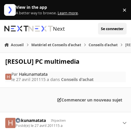
Aller au contenu
View in the app
×
Di
A better way to browse.
Learn more
.
Next
Se connecter
Accueil
Matériel et Conseils d'achat
Conseils d'achat
[R
[RESOLU] PC multimedia
Par
Hakunamatata
le 27 avril 2011
15 a
dans
Conseils d'achat
Commencer un nouveau sujet
Hakunamatata
INpactien
Posté(e)
le 27 avril 2011
15 a