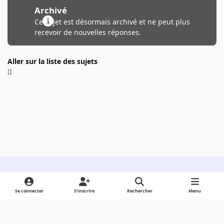
Archivé
Ce sujet est désormais archivé et ne peut plus
recevoir de nouvelles réponses.
Aller sur la liste des sujets
Light Mode
Dark Mode
System Preference
Se connecter
S’inscrire
Rechercher
Menu
Langue
Cookies
Powered by
Invision Community