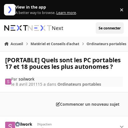
Aller au contenu
View in the app
×
Di
A better way to browse.
Learn more
.
Next
Se connecter
Accueil
Matériel et Conseils d'achat
Ordinateurs portables
[PORTABLE] Quels sont les PC portables
17 et 18 pouces les plus autonomes ?
Par
soilwork
le 8 avril 2011
15 a
dans
Ordinateurs portables
Commencer un nouveau sujet
soilwork
INpactien