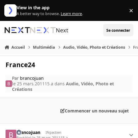
Aller au contenu
View in the app
×
Di
A better way to browse.
Learn more
.
Next
Se connecter
Accueil
Multimédia
Audio, Vidéo, Photo et Créations
Fr
France24
Par
brancojuan
le 25 mars 2011
15 a
dans
Audio, Vidéo, Photo et
Créations
Commencer un nouveau sujet
brancojuan
INpactien
Posté(e)
le 25 mars 2011
15 a