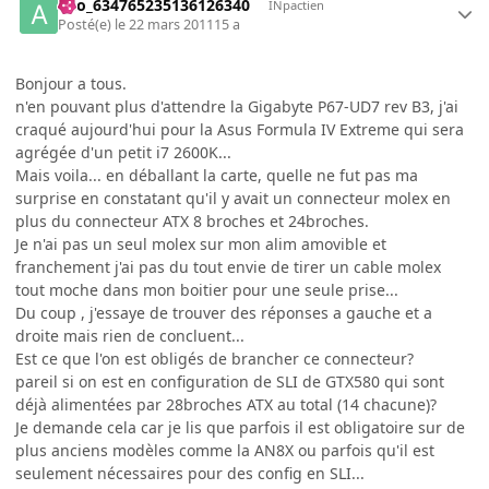
ano_634765235136126340
INpactien
Posté(e)
le 22 mars 2011
15 a
Bonjour a tous.
n'en pouvant plus d'attendre la Gigabyte P67-UD7 rev B3, j'ai
craqué aujourd'hui pour la Asus Formula IV Extreme qui sera
agrégée d'un petit i7 2600K...
Mais voila... en déballant la carte, quelle ne fut pas ma
surprise en constatant qu'il y avait un connecteur molex en
plus du connecteur ATX 8 broches et 24broches.
Je n'ai pas un seul molex sur mon alim amovible et
franchement j'ai pas du tout envie de tirer un cable molex
tout moche dans mon boitier pour une seule prise...
Du coup , j'essaye de trouver des réponses a gauche et a
droite mais rien de concluent...
Est ce que l'on est obligés de brancher ce connecteur?
pareil si on est en configuration de SLI de GTX580 qui sont
déjà alimentées par 28broches ATX au total (14 chacune)?
Je demande cela car je lis que parfois il est obligatoire sur de
plus anciens modèles comme la AN8X ou parfois qu'il est
seulement nécessaires pour des config en SLI...