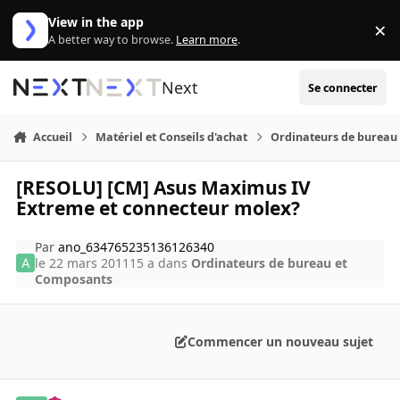
Aller au contenu
View in the app
×
Di
A better way to browse.
Learn more
.
Next
Se connecter
Accueil
Matériel et Conseils d'achat
Ordinateurs de bureau
[RESOLU] [CM] Asus Maximus IV
Extreme et connecteur molex?
Par
ano_634765235136126340
le 22 mars 2011
15 a
dans
Ordinateurs de bureau et
Composants
Commencer un nouveau sujet