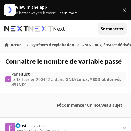
Aller au contenu
View in the app
×
Di
A better way to browse.
Learn more
.
Next
Se connecter
Accueil
Systèmes d'exploitation
GNU/Linux, *BSD et dérivé
Connaitre le nombre de variable passé
Par
Faust
le 13 février 2004
22 a
dans
GNU/Linux, *BSD et dérivés
d'UNIX
Commencer un nouveau sujet
Faust
INpactien
Posté(e)
le 13 février 2004
22 a