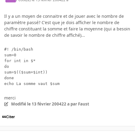
Il y a un moyen de connaitre et de jouer avec le nombre de
paramètre passé? C'est que je dois afficher le nombre de
chiffre constituant la somme et faire la moyenne (qui a besoin
de savoir le nombre de chiffre affiché)...
#! /bin/bash

sum=0

for int in $*

do

sum=$(($sum+$int))

done

echo La somme vaut $sum
merci
Modifié
le 13 février 2004
22 a
par Faust
Citer