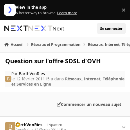
Aller au contenu
View in the app
×
Di
A better way to browse.
Learn more
.
Next
Se connecter
Accueil
Réseaux et Programmation
Réseaux, Internet, Télé
Question sur l'offre SDSL d'OVH
Par
BarthVonRies
le 12 février 2011
15 a
dans
Réseaux, Internet, Téléphonie
et Services en Ligne
Commencer un nouveau sujet
BarthVonRies
INpactien
Posté(e)
le 12 février 2011
15 a