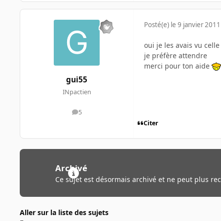
Posté(e)
le 9 janvier 2011
oui je les avais vu ce
je préfère attendre
merci pour ton aide
gui55
INpactien
5
messages
Citer
Archivé
Ce sujet est désormais archivé et ne peut plus re
Aller sur la liste des sujets