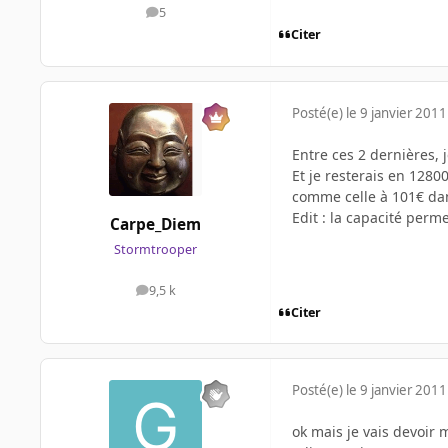
5
messages
Citer
Posté(e)
le 9 janvier 2011
Entre ces 2 dernières, j
Et je resterais en 1280
comme celle à 101€ dans
Edit : la capacité perme
Carpe_Diem
Stormtrooper
9,5 k
messages
Citer
Posté(e)
le 9 janvier 2011
ok mais je vais devoir