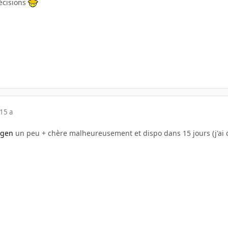
récisions
15 a
 gen
un peu + chère malheureusement et dispo dans 15 jours (j'ai ch