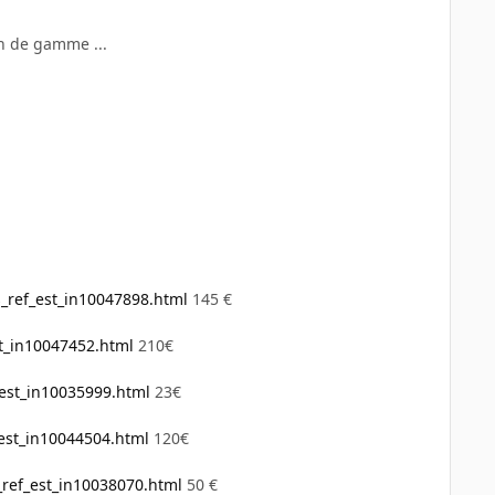
en de gamme ...
_ref_est_in10047898.html
145 €
st_in10047452.html
210€
_est_in10035999.html
23€
est_in10044504.html
120€
ref_est_in10038070.html
50 €