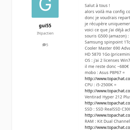
Salut à tous !
alors voilà ma config c
donc je voudrais repart
je récupère uniquemen
gui55
voici ce que j'ai déjà a
INpactien
souris G500 (amazon) :
Samsung spinpoint 1To 
5
messages
Cooler Master 690 Advan
HD 5870 1Go (priceminis
OS : j'ai 2 licenses W
il me reste donc ~680€ 
mobo : Asus P8P67 =
http://www.topachat.c
CPU : i5-2500K =
http://www.topachat.c
Ventirad Hyper 212 Plu
http://www.topachat.c
SSD : SSD RealSSD C300,
http://www.topachat.c
RAM : Kit Dual Channel 
http://www.topachat.c