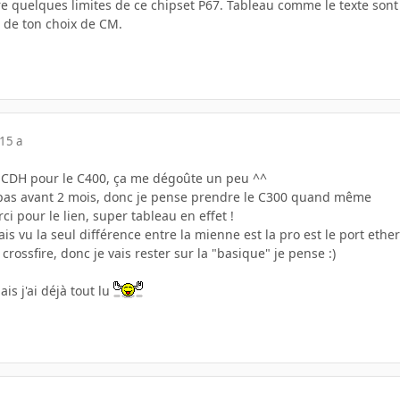
 quelques limites de ce chipset P67. Tableau comme le texte sont 
de ton choix de CM.
15 a
ez CDH pour le C400, ça me dégoûte un peu ^^
t pas avant 2 mois, donc je pense prendre le C300 quand même
ci pour le lien, super tableau en effet !
vais vu la seul différence entre la mienne est la pro est le port eth
rossfire, donc je vais rester sur la "basique" je pense :)
ais j'ai déjà tout lu