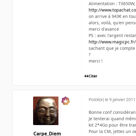
Alimentation : TX650W,
http://www.topachat.co
on arrive à 943€ en tout
alors, voilà, qu'en pen
merci d'avance
PS : avec l'argent rest
http://www.magicpc.f
sachant que je compte 
?
merci !
Citer
Posté(e)
le 9 janvier 2011
Bonne conf considéran
Je tenterai quand mê
kit 2*4Go pour être tra
Pour la CM, jettes un o
Carpe_Diem