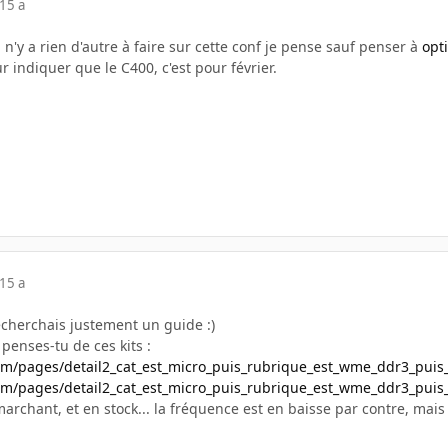
15 a
l n'y a rien d'autre à faire sur cette conf je pense sauf penser à
opt
r indiquer que le C400, c'est pour février.
15 a
recherchais justement un guide :)
penses-tu de ces kits :
om/pages/detail2_cat_est_micro_puis_rubrique_est_wme_ddr3_puis_
om/pages/detail2_cat_est_micro_puis_rubrique_est_wme_ddr3_puis_
archant, et en stock... la fréquence est en baisse par contre, mai