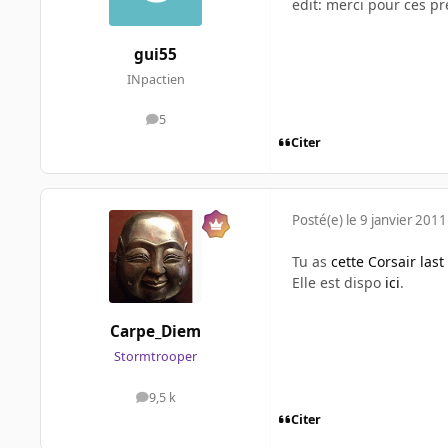
edit: merci pour ces p
gui55
INpactien
5
messages
Citer
Posté(e)
le 9 janvier 2011
Tu as
cette Corsair last
Elle est dispo
ici
.
Carpe_Diem
Stormtrooper
9,5 k
messages
Citer