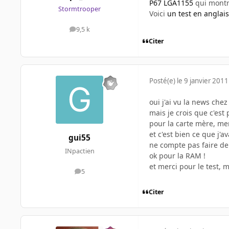
P67 LGA1155
qui montre
Stormtrooper
Voici
un test en anglais
9,5 k
messages
Citer
Posté(e)
le 9 janvier 2011
oui j'ai vu la news ch
mais je crois que c'es
pour la carte mère, mer
et c'est bien ce que j'a
gui55
ne compte pas faire de c
INpactien
ok pour la RAM !
et merci pour le test, m
5
messages
Citer