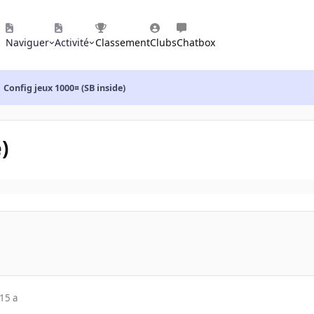
Naviguer
Activité
Classement
Clubs
Chatbox
Config jeux 1000¤ (SB inside)
)
15 a