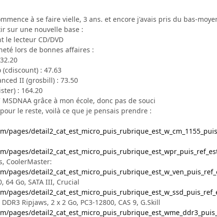
ommence à se faire vielle, 3 ans. et encore j'avais pris du bas-moy
ir sur une nouvelle base :
t le lecteur CD/DVD
cheté lors de bonnes affaires :
 32.20
(cdiscount) : 47.63
ced II (grosbill) : 73.50
ter) : 164.20
in7 MSDNAA grâce à mon école, donc pas de souci
pour le reste, voilà ce que je pensais prendre :
om/pages/detail2_cat_est_micro_puis_rubrique_est_w_cm_1155_puis
om/pages/detail2_cat_est_micro_puis_rubrique_est_wpr_puis_ref_e
s, CoolerMaster:
om/pages/detail2_cat_est_micro_puis_rubrique_est_w_ven_puis_ref
 64 Go, SATA III, Crucial
om/pages/detail2_cat_est_micro_puis_rubrique_est_w_ssd_puis_ref_
DDR3 Ripjaws, 2 x 2 Go, PC3-12800, CAS 9, G.Skill
om/pages/detail2_cat_est_micro_puis_rubrique_est_wme_ddr3_puis_