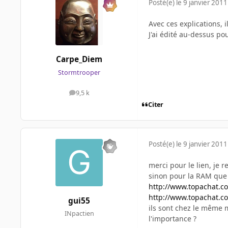
Posté(e)
le 9 janvier 2011
Avec ces explications, i
J'ai édité au-dessus pou
Carpe_Diem
Stormtrooper
9,5 k
messages
Citer
Posté(e)
le 9 janvier 2011
merci pour le lien, je 
sinon pour la RAM que 
http://www.topachat.c
http://www.topachat.c
gui55
ils sont chez le même m
INpactien
l'importance ?