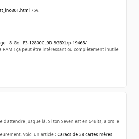
st_ino861.html
75€
dge__8_Go__F3-12800CL9D-8GBXL/p-19465/
a RAM ! ça peut être intéressant ou complètement inutile
e d'attendre jusque là. Si ton Seven est en 64Bits, alors le
eurement. Voici un article :
Caracs de 38 cartes mères