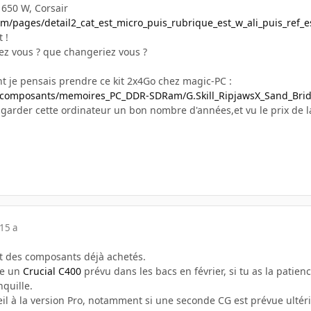
 650 W, Corsair
m/pages/detail2_cat_est_micro_puis_rubrique_est_w_ali_puis_ref_e
 !
sez vous ? que changeriez vous ?
ant je pensais prendre ce kit 2x4Go chez magic-PC :
r/composants/memoires_PC_DDR-SDRam/G.Skill_RipjawsX_Sand_Bri
garder cette ordinateur un bon nombre d'années,et vu le prix de l
15 a
t des composants déjà achetés.
me un
Crucial C400
prévu dans les bacs en février, si tu as la patienc
nquille.
eil à la version Pro, notamment si une seconde CG est prévue ultéri