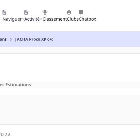
Naviguer
Activité
Classement
Clubs
Chatbox
ions
[ ACHA Proco XP o/c
et Estimations
04
22 a