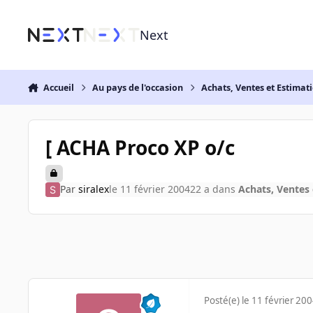
Aller au contenu
Next
Accueil
Au pays de l'occasion
Achats, Ventes et Estimat
[ ACHA Proco XP o/c
Par
siralex
le 11 février 2004
22 a
dans
Achats, Ventes 
Posté(e)
le 11 février 20