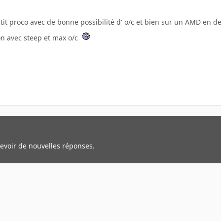
tit proco avec de bonne possibilité d' o/c et bien sur un AMD en 
on avec steep et max o/c
cevoir de nouvelles réponses.