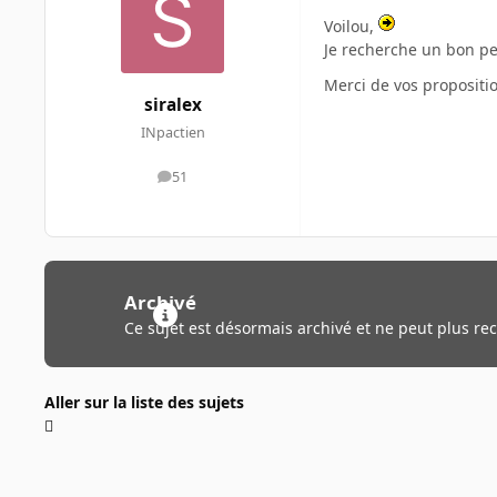
Voilou,
Je recherche un bon pe
Merci de vos propositi
siralex
INpactien
51
messages
Archivé
Ce sujet est désormais archivé et ne peut plus re
Aller sur la liste des sujets