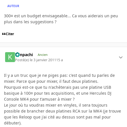
AUTEUR
300¤ est un budget envisageable... Ca vous aiderais un peu
plus dans les suggestions ?
Citer
Kenpachi
Ancien
Posté(e)
le 3 janvier 2011
15 a
Il y a un truc que je ne piges pas: c'est quand tu parles de
mixer. Parce que pour mixer, il faut deux platines.
Pourquoi est-ce que tu n'achèterais pas une platine USB
basique à 100¤ pour tes acquisitions, et une Hercules DJ
Console MK4 pour t'amuser à mixer ?
Le jour où tu voudras mixer en vinyles, il sera toujours
possible de brancher deux platines RCA sur la MK4 (je trouve
que les Reloop que j'ai cité au dessus sont pas mal pour
débuter).