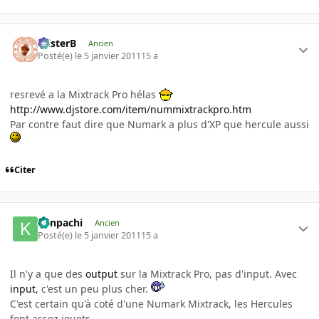
misterB
Ancien
Posté(e)
le 5 janvier 2011
15 a
resrevé a la Mixtrack Pro hélas
http://www.djstore.com/item/nummixtrackpro.htm
Par contre faut dire que Numark a plus d'XP que hercule aussi
Citer
Kenpachi
Ancien
Posté(e)
le 5 janvier 2011
15 a
Il n'y a que des
output
sur la Mixtrack Pro, pas d'input. Avec
input
, c'est un peu plus cher.
C'est certain qu'à coté d'une Numark Mixtrack, les Hercules
font assez jouets.