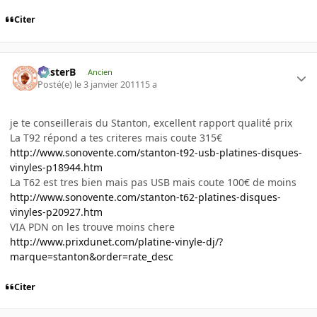
Citer
misterB
Ancien
Posté(e)
le 3 janvier 2011
15 a
je te conseillerais du Stanton, excellent rapport qualité prix
La T92 répond a tes criteres mais coute 315€
http://www.sonovente.com/stanton-t92-usb-platines-disques-
vinyles-p18944.htm
La T62 est tres bien mais pas USB mais coute 100€ de moins
http://www.sonovente.com/stanton-t62-platines-disques-
vinyles-p20927.htm
VIA PDN on les trouve moins chere
http://www.prixdunet.com/platine-vinyle-dj/?
marque=stanton&order=rate_desc
Citer