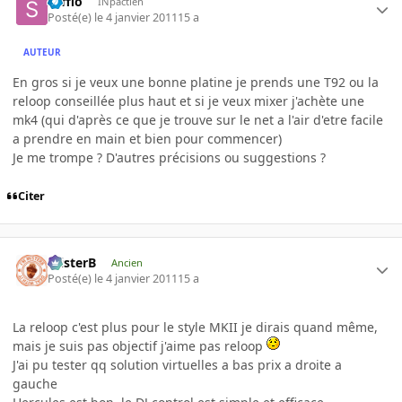
saffio
INpactien
Posté(e)
le 4 janvier 2011
15 a
AUTEUR
En gros si je veux une bonne platine je prends une T92 ou la
reloop conseillée plus haut et si je veux mixer j'achète une
mk4 (qui d'après ce que je trouve sur le net a l'air d'etre facile
a prendre en main et bien pour commencer)
Je me trompe ? D'autres précisions ou suggestions ?
Citer
misterB
Ancien
Posté(e)
le 4 janvier 2011
15 a
La reloop c'est plus pour le style MKII je dirais quand même,
mais je suis pas objectif j'aime pas reloop
J'ai pu tester qq solution virtuelles a bas prix a droite a
gauche