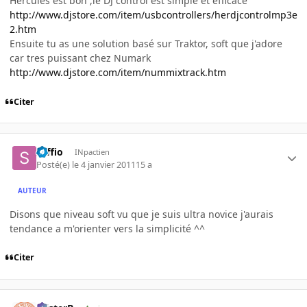
Hercules est bon ,le DJ control est simple et efficace
http://www.djstore.com/item/usbcontrollers/herdjcontrolmp3e
2.htm
Ensuite tu as une solution basé sur Traktor, soft que j'adore
car tres puissant chez Numark
http://www.djstore.com/item/nummixtrack.htm
Citer
saffio
INpactien
Posté(e)
le 4 janvier 2011
15 a
AUTEUR
Disons que niveau soft vu que je suis ultra novice j'aurais
tendance a m'orienter vers la simplicité ^^
Citer