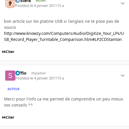
misterB
Ancien
Posté(e)
le 4 janvier 2011
15 a
bon article sur les platine USB si l'anglais ne te pose pas de
soucis
http://www.knowzy.com/Computers/Audio/Digitize_Your_LPs/U
SB_Record_Player_Turntable_Comparison.htm#LP2CDStanton
Citer
saffio
INpactien
Posté(e)
le 4 janvier 2011
15 a
AUTEUR
Merci pour l'info ca me permet de comprendre un peu mieux
vos conseils ^^
Citer