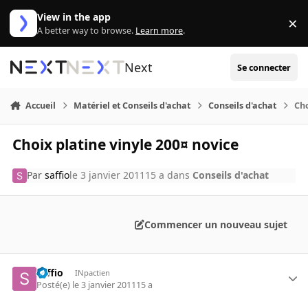
Aller au contenu
View in the app
×
Di
A better way to browse.
Learn more
.
Next
Se connecter
Accueil
Matériel et Conseils d'achat
Conseils d'achat
Cho
Choix platine vinyle 200¤ novice
Par
saffio
le 3 janvier 2011
15 a
dans
Conseils d'achat
Commencer un nouveau sujet
saffio
INpactien
Posté(e)
le 3 janvier 2011
15 a