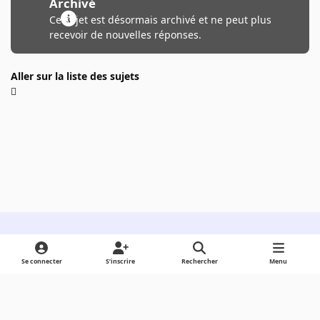
Archivé
Ce sujet est désormais archivé et ne peut plus
recevoir de nouvelles réponses.
Aller sur la liste des sujets
Light Mode
Dark Mode
System Preference
Se connecter
S’inscrire
Rechercher
Menu
Langue
Cookies
Powered by
Invision Community