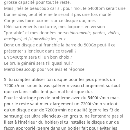
grosse capacité pour tout le reste.
Mais j'hésite beaucoup car si, pour moi, le 5400tpm serait une
bonne idée, peut être ne le serait il pas une fois monté.
Car je vais faire tourner sur ce disque dur, mes
téléchargements nocturne, mes logiciels en version
"portable" et mes données perso
(documents, photos, vidéos,
musiques)
et
(si possible)
les jeux.
Donc un disque qui franchie la barre du 500Go peut-il ce
présenter silencieux dans ce travail ?
En 5400tpm sera t'il un bon choix ?
Le bruie généré sera t'il quasi nul ?
Merci beaucoup pour vos avis et réponse.
Si tu comptes utiliser ton disque pour les jeux prends un
7200tr/min sinon tu vas galérer niveau chargement surtout
que certains sollicitent pas mal le disque dur.
Pour le stockage pas de problème avec du 5400tr/min mais
pour le reste vaut mieux largement un 7200tr/min surtout
qu'un disque dur de 7200tr/min de qualité (genre les f3 de
samsung) est ultra silencieux (en gros tu ne l'entendra pas si
il est à l'intérieur du boitier) si tu installes le disque dur de
façon approprié (genre dans un boitier fait pour éviter les