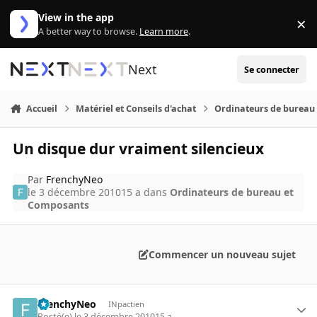
Aller au contenu
View in the app
×
Di
A better way to browse.
Learn more
.
Next
Se connecter
Accueil
Matériel et Conseils d'achat
Ordinateurs de bureau
Un disque dur vraiment silencieux
Par
FrenchyNeo
le 3 décembre 2010
15 a
dans
Ordinateurs de bureau et
Composants
Commencer un nouveau sujet
FrenchyNeo
INpactien
Posté(e)
le 3 décembre 2010
15 a