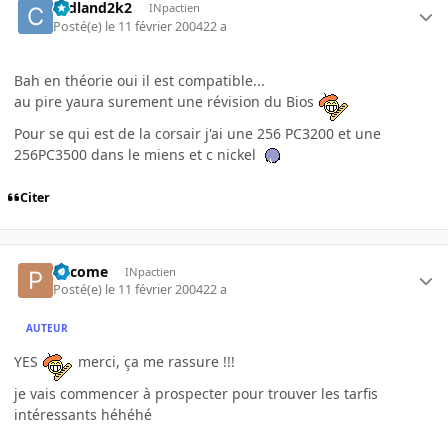
cedland2k2
INpactien
Posté(e)
le 11 février 2004
22 a
Bah en théorie oui il est compatible...
au pire yaura surement une révision du Bios
Pour se qui est de la corsair j'ai une 256 PC3200 et une
256PC3500 dans le miens et c nickel
Citer
Pacome
INpactien
Posté(e)
le 11 février 2004
22 a
AUTEUR
YES
merci, ça me rassure !!!
je vais commencer à prospecter pour trouver les tarfis
intéressants héhéhé