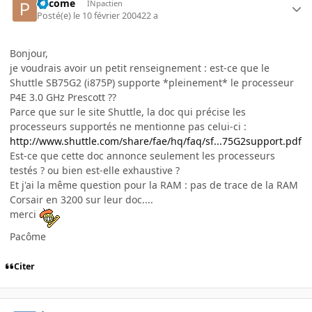
Pacome
INpactien
Posté(e)
le 10 février 2004
22 a
Bonjour,
je voudrais avoir un petit renseignement : est-ce que le
Shuttle SB75G2 (i875P) supporte *pleinement* le processeur
P4E 3.0 GHz Prescott ??
Parce que sur le site Shuttle, la doc qui précise les
processeurs supportés ne mentionne pas celui-ci :
http://www.shuttle.com/share/fae/hq/faq/sf...75G2support.pdf
Est-ce que cette doc annonce seulement les processeurs
testés ? ou bien est-elle exhaustive ?
Et j'ai la même question pour la RAM : pas de trace de la RAM
Corsair en 3200 sur leur doc....
merci
Pacôme
Citer