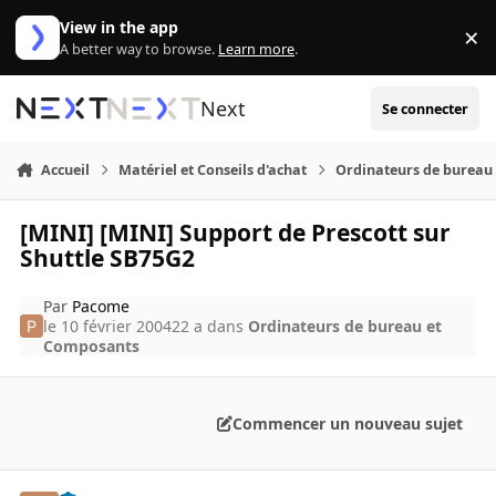
Aller au contenu
View in the app
×
Di
A better way to browse.
Learn more
.
Next
Se connecter
Accueil
Matériel et Conseils d'achat
Ordinateurs de bureau
[MINI] [MINI] Support de Prescott sur
Shuttle SB75G2
Par
Pacome
le 10 février 2004
22 a
dans
Ordinateurs de bureau et
Composants
Commencer un nouveau sujet