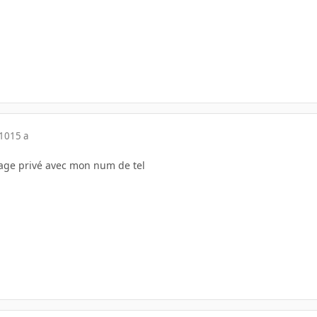
010
15 a
sage privé avec mon num de tel