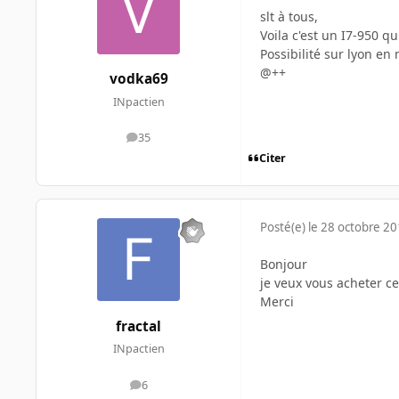
slt à tous,
Voila c'est un I7-950 qu
Possibilité sur lyon en 
@++
vodka69
INpactien
35
messages
Citer
Posté(e)
le 28 octobre 2
Bonjour
je veux vous acheter c
Merci
fractal
INpactien
6
messages