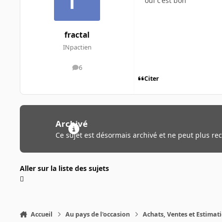
oui c'est bon
fractal
INpactien
6
messages
Citer
Archivé
Ce sujet est désormais archivé et ne peut plus re
Aller sur la liste des sujets
Accueil
Au pays de l'occasion
Achats, Ventes et Estimat