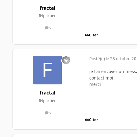
fractal
INpactien
6
messages
Citer
Posté(e)
le 28 octobre 2
je t'ai envoyer un mes
contact moi
merci
fractal
INpactien
6
messages
Citer