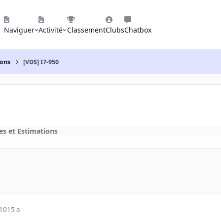
Naviguer
Activité
Classement
Clubs
Chatbox
ions
[VDS] I7-950
es et Estimations
010
15 a