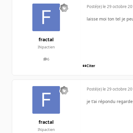
Posté(e)
le 29 octobre 2
laisse moi ton tel je p
fractal
INpactien
6
messages
Citer
Posté(e)
le 29 octobre 2
je t'ai répondu regard
fractal
INpactien