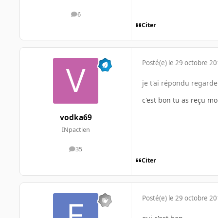
6
messages
Citer
Posté(e)
le 29 octobre 2
je t'ai répondu regard
c'est bon tu as reçu m
vodka69
INpactien
35
messages
Citer
Posté(e)
le 29 octobre 2