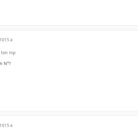
010
15 a
e ton mp
on N°?
010
15 a