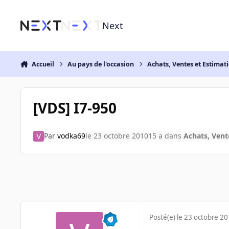
Aller au contenu
Next
Accueil
Au pays de l'occasion
Achats, Ventes et Estimat
[VDS] I7-950
Par
vodka69
le 23 octobre 2010
15 a
dans
Achats, Vent
Posté(e)
le 23 octobre 2