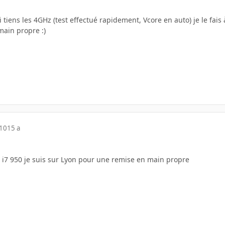
i tiens les 4GHz (test effectué rapidement, Vcore en auto) je le fais
main propre :)
010
15 a
e i7 950 je suis sur Lyon pour une remise en main propre