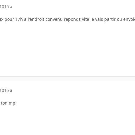
010
15 a
eux pour 17h à l'endroit convenu reponds vite je vais partir ou envo
010
15 a
e ton mp