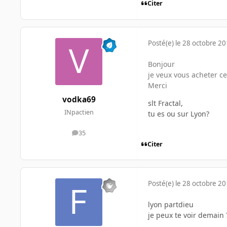
Citer
Posté(e)
le 28 octobre 2
Bonjour
je veux vous acheter c
Merci
vodka69
slt Fractal,
INpactien
tu es ou sur Lyon?
35
messages
Citer
Posté(e)
le 28 octobre 2
lyon partdieu
je peux te voir demain 