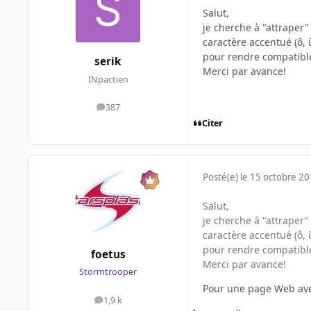
Salut,
je cherche à "attraper"
caractère accentué (ô, 
pour rendre compatible
serik
Merci par avance!
INpactien
387
messages
Citer
Posté(e)
le 15 octobre 2
Salut,
je cherche à "attraper"
caractère accentué (ô, 
pour rendre compatible
foetus
Merci par avance!
Stormtrooper
Pour une page Web avec 
1,9 k
messages