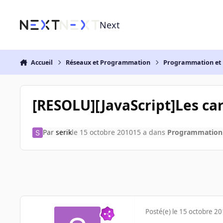
Aller au contenu
Next
Accueil
Réseaux et Programmation
Programmation et 
[RESOLU][JavaScript]Les car
Par
serik
le 15 octobre 2010
15 a
dans
Programmation 
Posté(e)
le 15 octobre 2