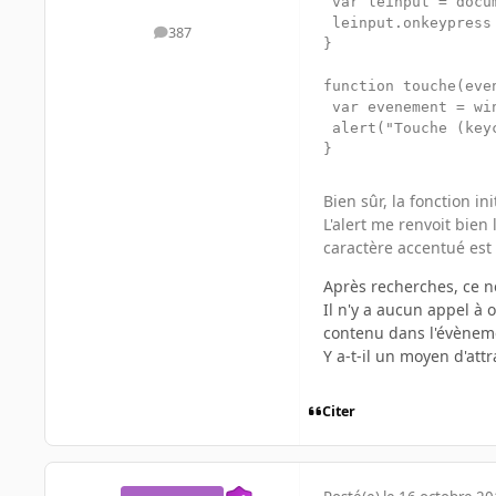
 var leinput = docu
 leinput.onkeypress 
387
messages
}

function touche(even
 var evenement = wi
 alert("Touche (key
Bien sûr, la fonction in
L'alert me renvoit bien
caractère accentué est 
Après recherches, ce ne
Il n'y a aucun appel à 
contenu dans l'évènem
Y a-t-il un moyen d'att
Citer