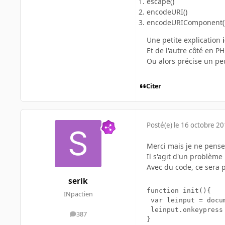
escape()
encodeURI()
encodeURIComponent(
Une petite explication
i
Et de l'autre côté en PH
Ou alors précise un peu
Citer
Posté(e)
le 16 octobre 2
Merci mais je ne pense 
Il s'agit d'un problèm
Avec du code, ce sera p
serik
function init(){

INpactien
 var leinput = docu
 leinput.onkeypress 
387
messages
}
