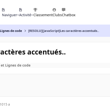
Naviguer
Activité
Classement
Clubs
Chatbox
Lignes de code
[RESOLU][JavaScript]Les caractères accentués..
actères accentués..
et Lignes de code
010
15 a