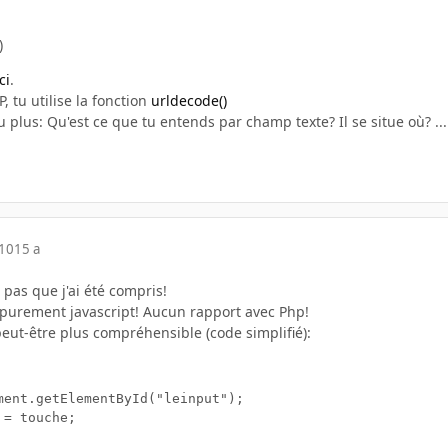
)
ci
.
P, tu utilise la fonction
urldecode()
 plus: Qu'est ce que tu entends par champ texte? Il se situe où? ...
010
15 a
pas que j'ai été compris!
e purement javascript! Aucun rapport avec Php!
eut-être plus compréhensible (code simplifié):
ment.getElementById("leinput");

= touche;
