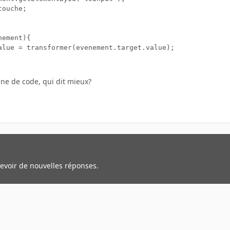
ouche;

ement){

alue = transformer(evenement.target.value);

gne de code, qui dit mieux?
cevoir de nouvelles réponses.