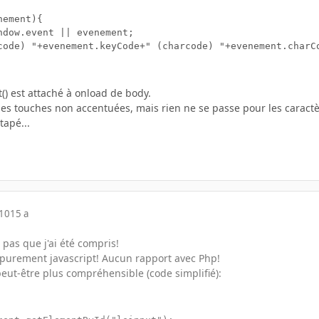
ement){

ndow.event || evenement;

code) "+evenement.keyCode+" (charcode) "+evenement.charCo
it() est attaché à onload de body.
 les touches non accentuées, mais rien ne se passe pour les caractèr
tapé...
010
15 a
pas que j'ai été compris!
e purement javascript! Aucun rapport avec Php!
eut-être plus compréhensible (code simplifié):