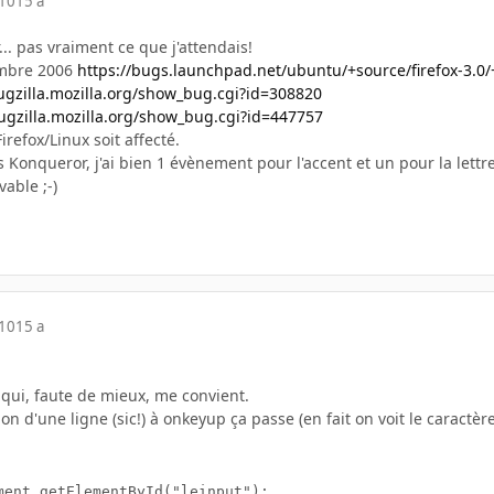
010
15 a
r... pas vraiment ce que j'attendais!
embre 2006
https://bugs.launchpad.net/ubuntu/+source/firefox-3.0
bugzilla.mozilla.org/show_bug.cgi?id=308820
bugzilla.mozilla.org/show_bug.cgi?id=447757
irefox/Linux soit affecté.
s Konqueror, j'ai bien 1 évènement pour l'accent et un pour la lettre
vable ;-)
010
15 a
n qui, faute de mieux, me convient.
on d'une ligne (sic!) à onkeyup ça passe (en fait on voit le caractèr
ment.getElementById("leinput");
