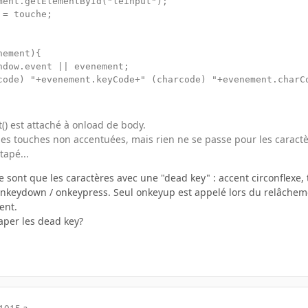
ment.getElementById("leinput");

= touche;

ement){

ndow.event || evenement;

code) "+evenement.keyCode+" (charcode) "+evenement.charCo
it() est attaché à onload de body.
 les touches non accentuées, mais rien ne se passe pour les caractèr
tapé...
 sont que les caractères avec une "dead key" : accent circonflexe, t
onkeydown / onkeypress. Seul onkeyup est appelé lors du relâchement 
ent.
raper les dead key?