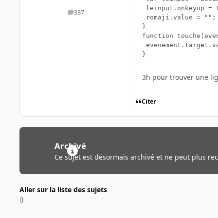
 leinput.onkeyup = t
387
messages
 romaji.value = "";

}

function touche(even
 evenement.target.v
3h pour trouver une li
Citer
Archivé
Ce sujet est désormais archivé et ne peut plus re
Aller sur la liste des sujets