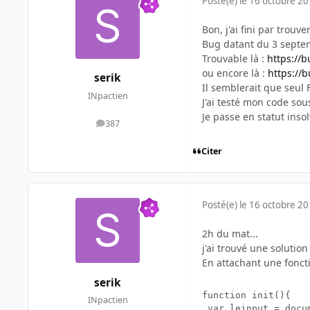
Posté(e)
le 16 octobre 2
Bon, j'ai fini par trouve
Bug datant du 3 sept
Trouvable là :
https://
ou encore là :
https://
serik
Il semblerait que seul F
INpactien
J'ai testé mon code sou
Je passe en statut insol
387
messages
Citer
Posté(e)
le 16 octobre 2
2h du mat...
j'ai trouvé une solutio
En attachant une foncti
serik
function init(){

INpactien
 var leinput = docu