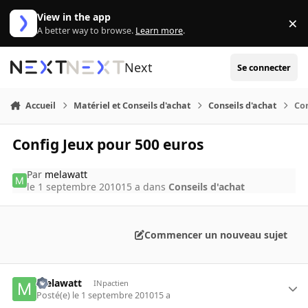
Aller au contenu
View in the app
×
Di
A better way to browse.
Learn more
.
Next
Se connecter
Accueil
Matériel et Conseils d'achat
Conseils d'achat
Con
Config Jeux pour 500 euros
Par
melawatt
le 1 septembre 2010
15 a
dans
Conseils d'achat
Commencer un nouveau sujet
melawatt
INpactien
Posté(e)
le 1 septembre 2010
15 a