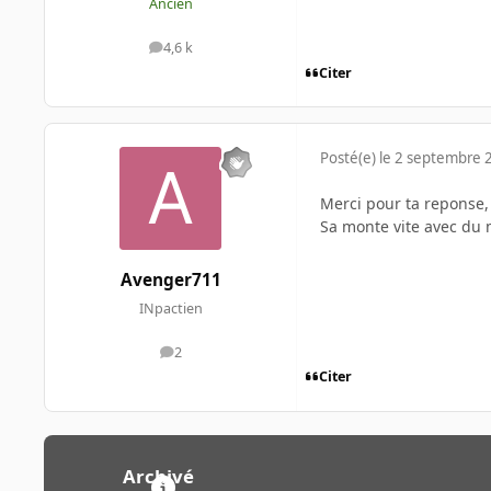
Ancien
4,6 k
messages
Citer
Posté(e)
le 2 septembre 
Merci pour ta reponse, j
Sa monte vite avec du 
Avenger711
INpactien
2
messages
Citer
Archivé