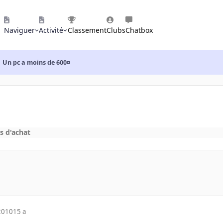
Naviguer
Activité
Classement
Clubs
Chatbox
Un pc a moins de 600¤
s d'achat
2010
15 a