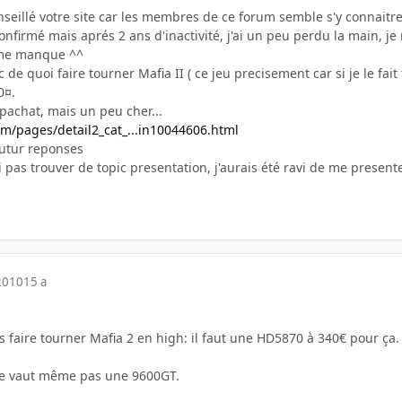
nseillé votre site car les membres de ce forum semble s'y connait
confirmé mais aprés 2 ans d'inactivité, j'ai un peu perdu la main, je
 me manque ^^
 de quoi faire tourner Mafia II ( ce jeu precisement car si je le fai
0¤.
opachat, mais un peu cher...
m/pages/detail2_cat_...in10044606.html
futur reponses
ai pas trouver de topic presentation, j'aurais été ravi de me presenter
2010
15 a
s faire tourner Mafia 2 en high: il faut une HD5870 à 340€ pour ça.
ne vaut même pas une 9600GT.