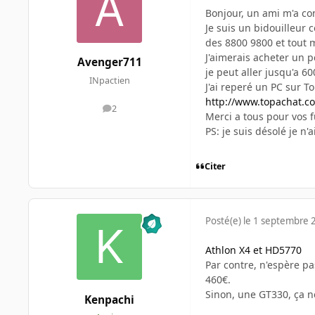
Bonjour, un ami m'a co
Je suis un bidouilleur 
des 8800 9800 et tout
J'aimerais acheter un pc
Avenger711
je peut aller jusqu'a 60
INpactien
J'ai reperé un PC sur T
http://www.topachat.co
2
messages
Merci a tous pour vos 
PS: je suis désolé je n'
Citer
Posté(e)
le 1 septembre 
Athlon X4 et HD5770
Par contre, n'espère pa
460€.
Sinon, une GT330, ça 
Kenpachi