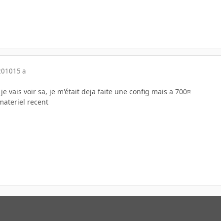
2010
15 a
e vais voir sa, je m'était deja faite une config mais a 700¤
materiel recent