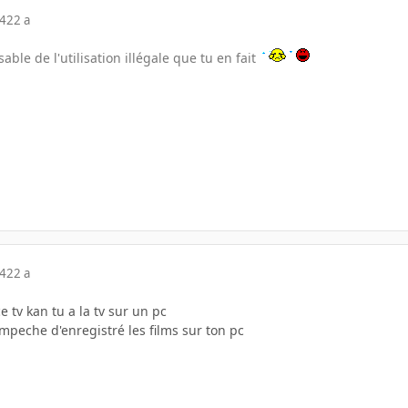
04
22 a
ble de l'utilisation illégale que tu en fait
04
22 a
e tv kan tu a la tv sur un pc
empeche d'enregistré les films sur ton pc