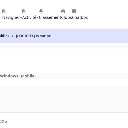
Naviguer
Activité
Classement
Clubs
Chatbox
bile)
[LOGICIEL] tv sur pc
 Windows (Mobile)
22 a