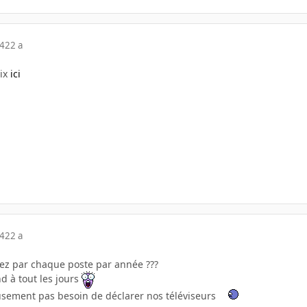
04
22 a
rix
ici
04
22 a
yez par chaque poste par année ???
d à tout les jours
sement pas besoin de déclarer nos téléviseurs