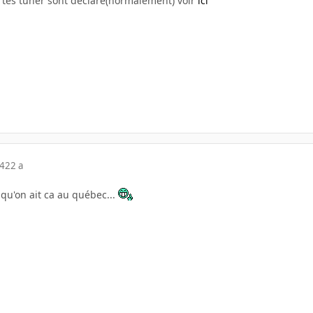
rtes tuner sont déclaré(normalement) voir
ici
04
22 a
 qu'on ait ca au québec...