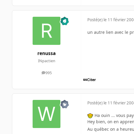
Posté(e)
le 11 février 20
un autre lien avec le p
renussa
INpactien
995
messages
Citer
Posté(e)
le 11 février 20
Ha ouin ... vous pa
Hey bien, on en appren
Au québec on a heureu