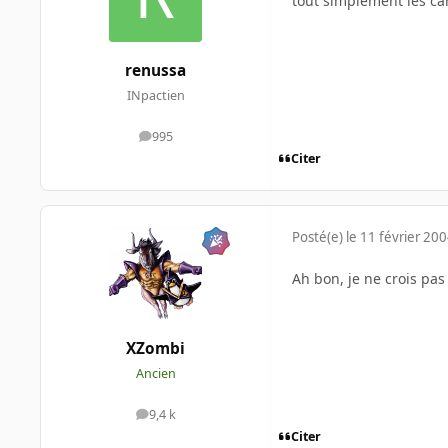
tout simplement les ca
renussa
INpactien
995
messages
Citer
Posté(e)
le 11 février 20
Ah bon, je ne crois pas
XZombi
Ancien
9,4 k
messages
Citer