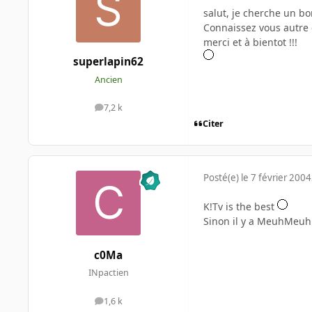
salut, je cherche un bo
Connaissez vous autre 
merci et à bientot !!!
superlapin62
Ancien
7,2 k
messages
Citer
Posté(e)
le 7 février 2004
K!Tv is the best
Sinon il y a MeuhMeuh T
c0Ma
INpactien
1,6 k
messages