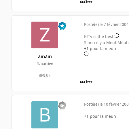
Citer
Posté(e)
le 7 février 2004
K!Tv is the best
Sinon il y a MeuhMeuh T
+1 pour la meuh
ZinZin
INpactien
3,8 k
messages
Citer
Posté(e)
le 10 février 20
+1 pour la meuh