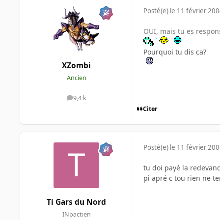
Posté(e)
le 11 février 20
OUI, mais tu es responsa
Pourquoi tu dis ca?
XZombi
Ancien
9,4 k
messages
Citer
Posté(e)
le 11 février 20
tu doi payé la redevanc
pi apré c tou rien ne t
Ti Gars du Nord
INpactien