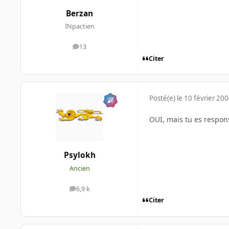
Berzan
INpactien
13
messages
Citer
Posté(e)
le 10 février 20
OUI, mais tu es responsa
Psylokh
Ancien
6,9 k
messages
Citer