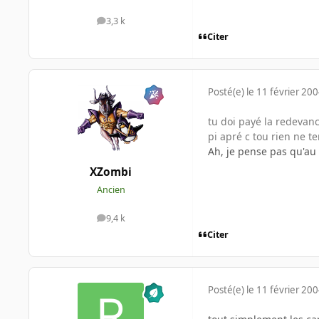
3,3 k
messages
Citer
Posté(e)
le 11 février 20
tu doi payé la redevanc
pi apré c tou rien ne t
Ah, je pense pas qu'au 
XZombi
Ancien
9,4 k
messages
Citer
Posté(e)
le 11 février 20