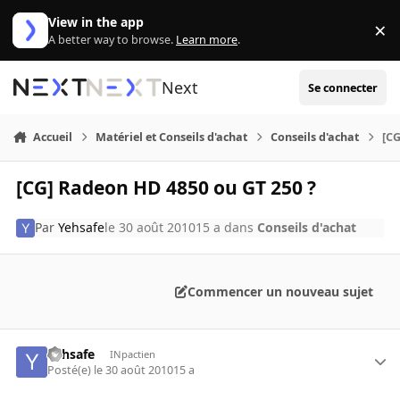
Aller au contenu
View in the app
×
Di
A better way to browse.
Learn more
.
Next
Se connecter
Accueil
Matériel et Conseils d'achat
Conseils d'achat
[CG
[CG] Radeon HD 4850 ou GT 250 ?
Par
Yehsafe
le 30 août 2010
15 a
dans
Conseils d'achat
Commencer un nouveau sujet
Yehsafe
INpactien
Posté(e)
le 30 août 2010
15 a