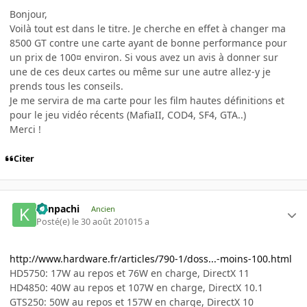
Bonjour,
Voilà tout est dans le titre. Je cherche en effet à changer ma
8500 GT contre une carte ayant de bonne performance pour
un prix de 100¤ environ. Si vous avez un avis à donner sur
une de ces deux cartes ou même sur une autre allez-y je
prends tous les conseils.
Je me servira de ma carte pour les film hautes définitions et
pour le jeu vidéo récents (MafiaII, COD4, SF4, GTA..)
Merci !
Citer
Kenpachi
Ancien
Posté(e)
le 30 août 2010
15 a
http://www.hardware.fr/articles/790-1/doss...-moins-100.html
HD5750: 17W au repos et 76W en charge, DirectX 11
HD4850: 40W au repos et 107W en charge, DirectX 10.1
GTS250: 50W au repos et 157W en charge, DirectX 10