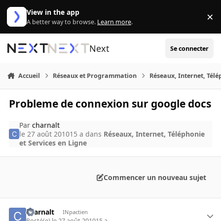
Aller au contenu
View in the app
×
Di
A better way to browse.
Learn more
.
Next
Se connecter
Accueil
Réseaux et Programmation
Réseaux, Internet, Télé
Probleme de connexion sur google docs
Par
charnalt
le 27 août 2010
15 a
dans
Réseaux, Internet, Téléphonie
et Services en Ligne
Commencer un nouveau sujet
charnalt
INpactien
Posté(e)
le 27 août 2010
15 a