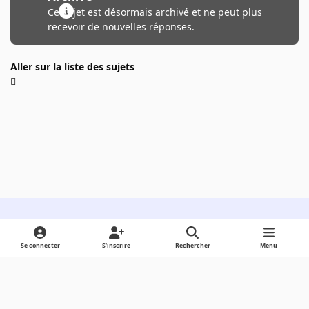
Ce sujet est désormais archivé et ne peut plus
recevoir de nouvelles réponses.
Aller sur la liste des sujets
Light Mode
Dark Mode
System Preference
Se connecter
S’inscrire
Rechercher
Menu
Langue
Cookies
Powered by
Invision Community