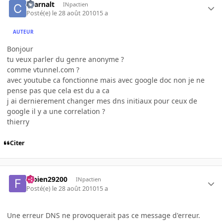
charnalt
INpactien
Posté(e)
le 28 août 2010
15 a
AUTEUR
Bonjour
tu veux parler du genre anonyme ?
comme vtunnel.com ?
avec youtube ca fonctionne mais avec google doc non je ne
pense pas que cela est du a ca
j ai dernierement changer mes dns initiaux pour ceux de
google il y a une correlation ?
thierry
Citer
fabien29200
INpactien
Posté(e)
le 28 août 2010
15 a
Une erreur DNS ne provoquerait pas ce message d'erreur.