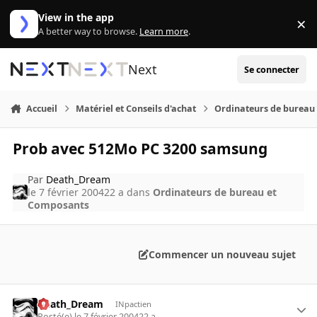
Aller au contenu
View in the app
×
Di
A better way to browse.
Learn more
.
Next
Se connecter
Accueil
Matériel et Conseils d'achat
Ordinateurs de bureau
Prob avec 512Mo PC 3200 samsung
Par
Death_Dream
le 7 février 2004
22 a
dans
Ordinateurs de bureau et
Composants
Commencer un nouveau sujet
Death_Dream
INpactien
Posté(e)
le 7 février 2004
22 a