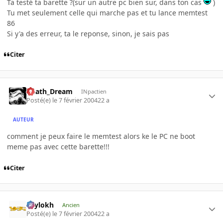
Ta testé ta barette ?(sur un autre pc bien sur, dans ton cas
)
Tu met seulement celle qui marche pas et tu lance memtest
86
Si y'a des erreur, ta le reponse, sinon, je sais pas
Citer
Death_Dream
INpactien
Posté(e)
le 7 février 2004
22 a
AUTEUR
comment je peux faire le memtest alors ke le PC ne boot
meme pas avec cette barette!!!
Citer
Psylokh
Ancien
Posté(e)
le 7 février 2004
22 a