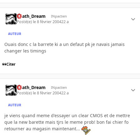
Death_Dream
INpactien
Posté(e)
le 8 février 2004
22 a
AUTEUR
Ouais donc c la barrete ki a un defaut pk je navais jamais
changer les timings
Citer
Death_Dream
INpactien
Posté(e)
le 8 février 2004
22 a
AUTEUR
je viens quand meme d'essayer un clear CMOS et de mettre
que la new barette mais tjrs le meme prob! bon fai chier fo
retourner au magasin maintenant...