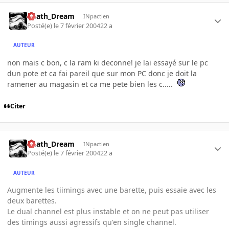
Death_Dream
INpactien
Posté(e)
le 7 février 2004
22 a
AUTEUR
non mais c bon, c la ram ki deconne! je lai essayé sur le pc
dun pote et ca fai pareil que sur mon PC donc je doit la
ramener au magasin et ca me pete bien les c.....
Citer
Death_Dream
INpactien
Posté(e)
le 7 février 2004
22 a
AUTEUR
Augmente les tiimings avec une barette, puis essaie avec les
deux barettes.
Le dual channel est plus instable et on ne peut pas utiliser
des timings aussi agressifs qu'en single channel.