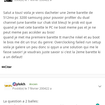
Salut a tous! voila je viens dacheter une 2eme barette de
512mo pc 3200 samsung pour pouvoir profiter du dual
channel (une barette sur chak slot bleu)! le prob est que
quand je met cete barette le PC ne boot meme pas et je ne
peut meme pas accéder au bios!
quand je met ma premiere barette tt marche nikel et au boot
le bios me dit un truc du genre: Overclocking failed run setup
voila je galere un peu donc si qqun a une solution qui me le
fasse savoir! je voudrais juste savoir si c'est la 2eme barette ki
a un defaut!
Citer
Psylokh
Ancien
Posté(e)
le 7 février 2004
22 a
La question a 2 balles: