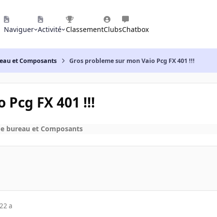
Naviguer
Activité
Classement
Clubs
Chatbox
reau et Composants
Gros probleme sur mon Vaio Pcg FX 401 !!!
Pcg FX 401 !!!
de bureau et Composants
22 a