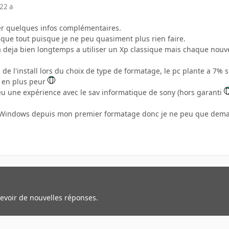
22 a
er quelques infos complémentaires.
 que tout puisque je ne peu quasiment plus rien faire.
 a deja bien longtemps a utiliser un Xp classique mais chaque nouve
on de l'install lors du choix de type de formatage, le pc plante a 7% 
s en plus peur
u une expérience avec le sav informatique de sony (hors garanti
 a Windows depuis mon premier formatage donc je ne peu que demar
cevoir de nouvelles réponses.