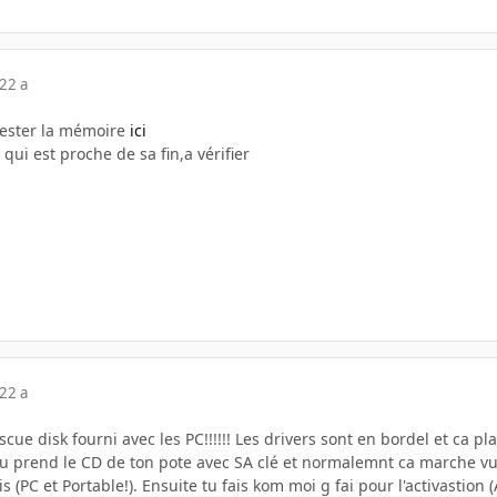
22 a
tester la mémoire
ici
qui est proche de sa fin,a vérifier
22 a
escue disk fourni avec les PC!!!!!! Les drivers sont en bordel et ca pla
u prend le CD de ton pote avec SA clé et normalemnt ca marche vu ke
ois (PC et Portable!). Ensuite tu fais kom moi g fai pour l'activastion