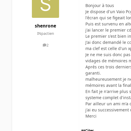
Bonjour à tous
Je dispose d'un Vaio P
l'écran qui se figeait 
Puis est survenu en al
shenrone
j'ai lancer le premier c
INpactien
Le premier s'est bien i
J'ai donc demandé le cd
2
messages
ma clef est celle d'un x
Je ne me suis donc pas 
vidages de mémoires me
Aprés ces trois dernier
garanti.
malheureusement je ne 
mémoires avant la final
En fait je n'arrive plu
systeme complet d'insta
Par ailleur un ami m'a 
j'ai eu successivement 
Merci
Citer