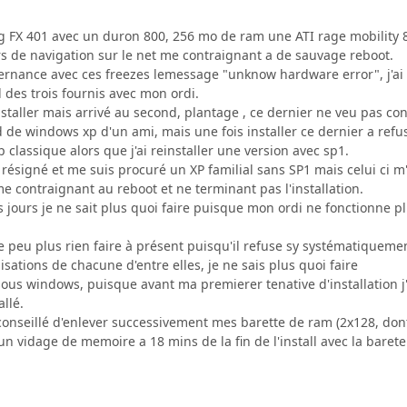
cg FX 401 avec un duron 800, 256 mo de ram une ATI rage mobility 
lors de navigation sur le net me contraignant a de sauvage reboot.
ternance avec ces freezes lemessage "unknow hardware error", j'ai
d des trois fournis avec mon ordi.
nstaller mais arrivé au second, plantage , ce dernier ne veu pas con
 de windows xp d'un ami, mais une fois installer ce dernier a refus
p classique alors que j'ai reinstaller une version avec sp1.
résigné et me suis procuré un XP familial sans SP1 mais celui ci m'
 contraignant au reboot et ne terminant pas l'installation.
s jours je ne sait plus quoi faire puisque mon ordi ne fonctionne plu
peu plus rien faire à présent puisqu'il refuse sy systématiquement
isations de chacune d'entre elles, je ne sais plus quoi faire
s sous windows, puisque avant ma premierer tenative d'installation j
llé.
conseillé d'enlever successivement mes barette de ram (2x128, dont 
un vidage de memoire a 18 mins de la fin de l'install avec la barete 