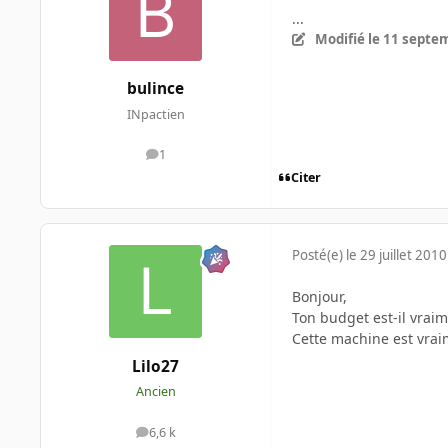
...
Modifié
le 11 septe
bulince
INpactien
1
messages
Citer
Posté(e)
le 29 juillet 2010
Bonjour,
Ton budget est-il vrai
Cette machine est vrai
Lilo27
Ancien
6,6 k
messages