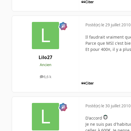
Citer
Posté(e)
le 29 juillet 2010
Il faudrait vraiment q
Parce que MSI c'est bie
Et pour 400¤, il y a plu
Lilo27
Ancien
6,6 k
messages
Citer
Posté(e)
le 30 juillet 2010
D'accord
Je ne suis pas d'habit
celles à 600€. Je pens