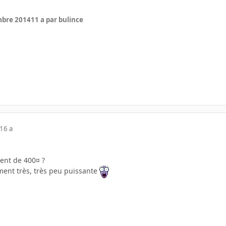
mbre 2014
11 a
par bulince
16 a
ment de 400¤ ?
ment très, très peu puissante