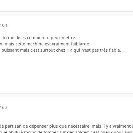
16 a
ue tu me dises combien tu peux mettre.
n, mais cette machine est vraiment faiblarde.
s puissant mais c'est surtout chez HP, qui n'est pas très fiable.
16 a
ude partisan de dépenser plus que nécessaire, mais il y a vraiment
e que 600€ (à moins de tomber sur des soldes) c'est mieux pour avo