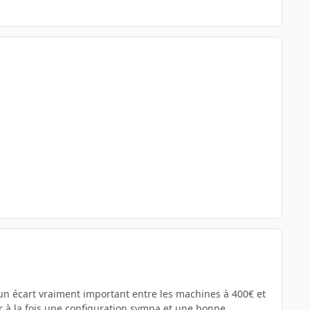
 un écart vraiment important entre les machines à 400€ et
ir à la fois une configuration sympa et une bonne