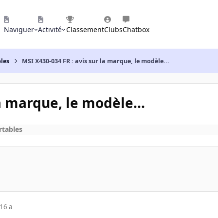
Naviguer
Activité
Classement
Clubs
Chatbox
les
MSI X430-034 FR : avis sur la marque, le modèle...
a marque, le modèle...
rtables
16 a