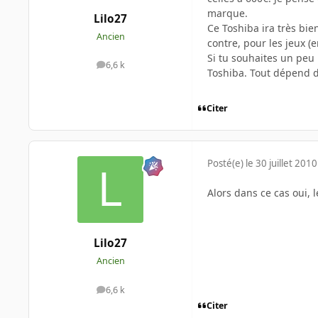
marque.
Lilo27
Ce Toshiba ira très bi
Ancien
contre, pour les jeux (e
Si tu souhaites un peu
6,6 k
messages
Toshiba. Tout dépend d
Citer
Posté(e)
le 30 juillet 2010
Alors dans ce cas oui,
Lilo27
Ancien
6,6 k
messages
Citer