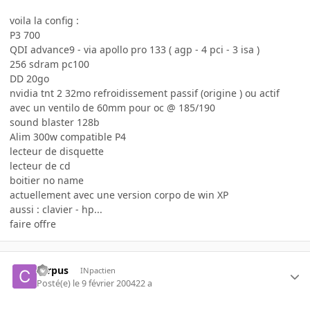
voila la config :
P3 700
QDI advance9 - via apollo pro 133 ( agp - 4 pci - 3 isa )
256 sdram pc100
DD 20go
nvidia tnt 2 32mo refroidissement passif (origine ) ou actif
avec un ventilo de 60mm pour oc @ 185/190
sound blaster 128b
Alim 300w compatible P4
lecteur de disquette
lecteur de cd
boitier no name
actuellement avec une version corpo de win XP
aussi : clavier - hp...
faire offre
carpus
INpactien
Posté(e)
le 9 février 2004
22 a