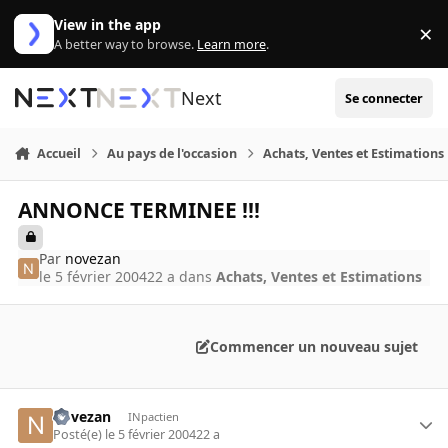
Aller au contenu
View in the app
×
Di
A better way to browse.
Learn more
.
Next
Se connecter
Accueil
Au pays de l'occasion
Achats, Ventes et Estimations
ANNONCE TERMINEE !!!
Par
novezan
le 5 février 2004
22 a
dans
Achats, Ventes et Estimations
Commencer un nouveau sujet
novezan
INpactien
Posté(e)
le 5 février 2004
22 a