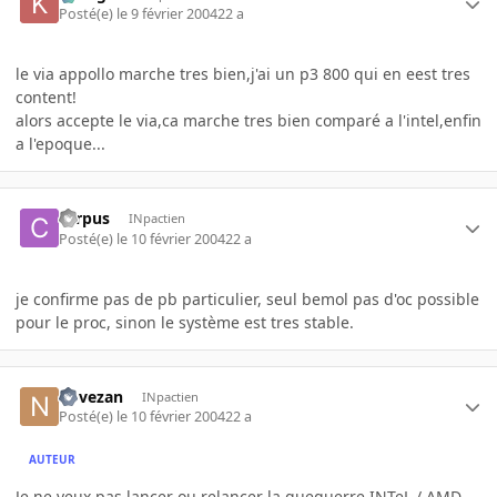
Posté(e)
le 9 février 2004
22 a
le via appollo marche tres bien,j'ai un p3 800 qui en eest tres
content!
alors accepte le via,ca marche tres bien comparé a l'intel,enfin
a l'epoque...
carpus
INpactien
Posté(e)
le 10 février 2004
22 a
je confirme pas de pb particulier, seul bemol pas d'oc possible
pour le proc, sinon le système est tres stable.
novezan
INpactien
Posté(e)
le 10 février 2004
22 a
AUTEUR
Je ne veux pas lancer ou relancer la gueguerre INTeL / AMD,