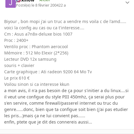
Posté(e)
le 8 février 2004
22 a
Biyour , bon mopi j'ai un truc a vendre ms voila c de l'amd.....
voici la config au cas ou ca t'interesse....
Cm : Asus a7n8x-deluxe bios 1007
Proc : 2400+
Ventilo proc : Phantom aerocool
Mémoire : 512 Mo Elexir (2*256)
Lecteur DVD 12x samsung
souris + clavier
Carte graphique : Ati radeon 9200 64 Mo Tv
Le prix 610 €
Voilou sinon si ca interesse kkun
a mon avis, il n'a pas besoin de ça pour s'initier a du linux....si
il veut une configue du style PIII 450mhz, ça serai plus pour
s'en servire, comme firewall/passerel internet ou truc du
genre......donc, bien que ta configue soit bien (j'ai pas etudier
les pris...)mais ça ne lui convient pas......
enfin, ptete que je dit des connereis aussi...