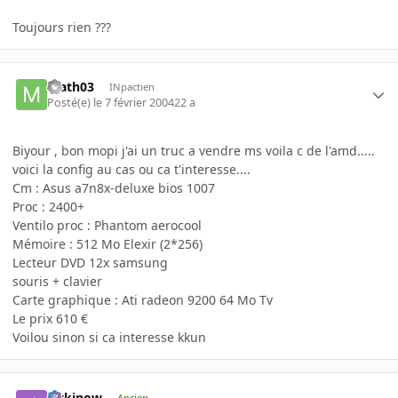
Toujours rien ???
math03
INpactien
Posté(e)
le 7 février 2004
22 a
Biyour , bon mopi j'ai un truc a vendre ms voila c de l'amd.....
voici la config au cas ou ca t'interesse....
Cm : Asus a7n8x-deluxe bios 1007
Proc : 2400+
Ventilo proc : Phantom aerocool
Mémoire : 512 Mo Elexir (2*256)
Lecteur DVD 12x samsung
souris + clavier
Carte graphique : Ati radeon 9200 64 Mo Tv
Le prix 610 €
Voilou sinon si ca interesse kkun
jackinow
Ancien