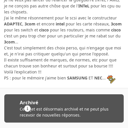
je ne conçois pas autre chôse que de l'
INTeL
pour les cpu ou
les chipsets.
J'ai le même résonnement pour le scsi avec le constructeur
ADAPTEC
,
3com
et encore
intel
pour les carte réseaux,
3com
pour les switch et
cisco
pour les routeurs, mais comme
cisco
c'est un peu trop cher pour un particulier je me rabat sur du
3com
...
C'est tout simplement des choix perso, qui n'engage que moi
et, je n'irai pas critiquer quelqu'un qui pense l'opposé.
Il existe suffisament de marques, de normes, etc pour que
chacun trouve son bonheur et surtout pour sa bourse !!!!
Voilà l'explication !!!
PS : pour le mémoire j'aime bien
SAMSUNG
ET
NEC
...
Archivé
Ce sujet est désormais archivé et ne peut plus
recevoir de nouvelles réponses.