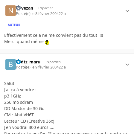
novezan
INpactien
Posté(e)
le 8 février 2004
22 a
AUTEUR
Effectivement cela ne me convient pas du tout !!!!
Merci quand même
badtz_maru
INpactien
Posté(e)
le 9 février 2004
22 a
Salut.
J'ai ça à vendre :
p3 1GHz
256 mo sdram
DD Maxtor de 30 Go
CM : Abit VH6T
Lecteur CD (Creative 36x)
J'en voudrai 300 euros ....
Par contre, tu es d'ou ?? parce que envoyer ça par la poste, je