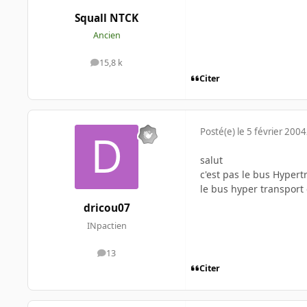
Squall NTCK
Ancien
15,8 k
messages
Citer
Posté(e)
le 5 février 2004
salut
c'est pas le bus Hyper
le bus hyper transport 
dricou07
INpactien
13
messages
Citer