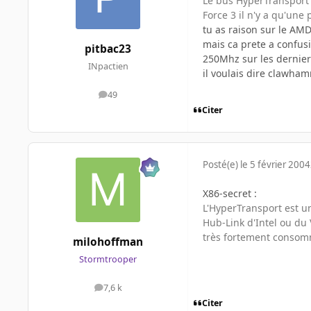
Le bus HyperTransport c
Force 3 il n'y a qu'une p
tu as raison sur le AMD
mais ca prete a confusi
pitbac23
250Mhz sur les dernier
INpactien
il voulais dire clawha
49
messages
Citer
Posté(e)
le 5 février 2004
X86-secret :
L'HyperTransport est u
Hub-Link d'Intel ou du 
très fortement consomm
milohoffman
Stormtrooper
7,6 k
messages
Citer