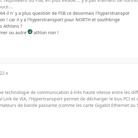
 l'equivalent du FSB, en plus evolué.... y a pas vraiment de northbr
uce....
64 il n' y a plus question de FSB ce desormais l'hyperstranspor
on ! car il y a l'hyperstransport pour NORTH et southbrige
s Athlons ?
mmer ou autre
athlon non !
22 a
ne technologie de communication à très haute vitesse entre les di
V-Link de VIA, l'Hypertransport permet de décharger le bus PCI et d
ateurs de bande passante (comme les carte Gigabit Ethernet ou S