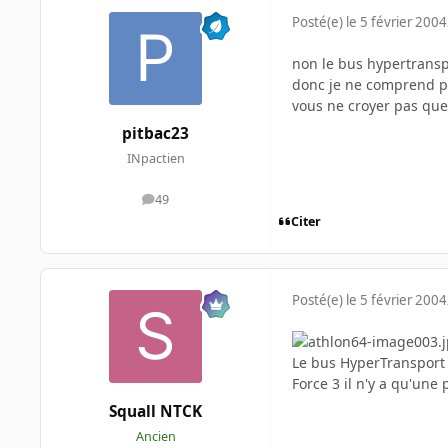
Posté(e)
le 5 février 2004
non le bus hypertrans
donc je ne comprend pa
vous ne croyer pas que 
pitbac23
INpactien
49
messages
Citer
Posté(e)
le 5 février 2004
Le bus HyperTransport c
Force 3 il n'y a qu'une p
Squall NTCK
Ancien