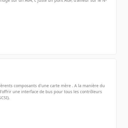
idge sur un A64, c juste un pont AGP, d'ailleur sur le N-
fférents composants d'une carte mère . A la manière du
'offrir une interface de bus pour tous les contrôleurs
CSI).