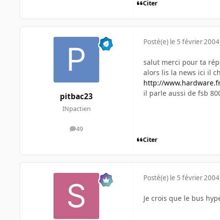
Citer
Posté(e)
le 5 février 2004
salut merci pour ta ré
alors lis la news ici il
http://www.hardware.fr
il parle aussi de fsb 8
pitbac23
INpactien
49
messages
Citer
Posté(e)
le 5 février 2004
Je crois que le bus hy