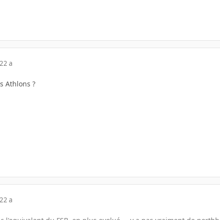
22 a
s Athlons ?
22 a