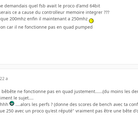
e me demandais quel fsb avait le proco d'amd 64bit
 serais ce a cause du controlleur memoire integrer ???
it que 200mhz enfin il maintenant a 250mhz
tion car il ne fonctionne pas en quad pumped
22 a
 bêbête ne fonctionne pas en quad justement......(du moins les der
ment le sujet....
hhhh
....alors les perfs ? (donne des scores de bench avec ta con
ue 250 avec un proco qu'est réputé" vraiment pas être une bête d'o/