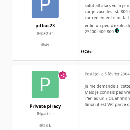
salut all alors voila j
car je voix des fsb 800
car reelement il ne fa
enfin un peu d'explica
pitbac23
2*200=400 800
INpactien
49
messages
Citer
Posté(e)
le 5 février 2004
je me demande si cette
Mais je connais pas vrai
T'en as un ? OUahhhh
Sinon il est WC parce q
Private piracy
INpactien
5,6 k
messages