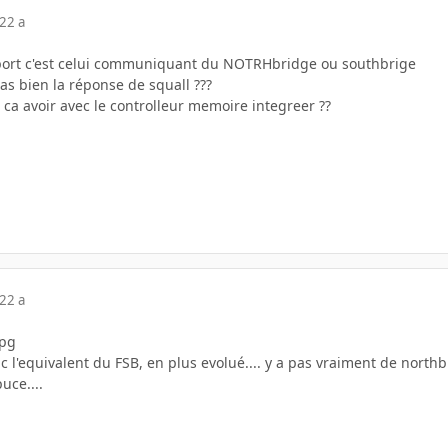
22 a
port c'est celui communiquant du NOTRHbridge ou southbrige
s bien la réponse de squall ???
ca avoir avec le controlleur memoire integreer ??
22 a
 l'equivalent du FSB, en plus evolué.... y a pas vraiment de northbr
uce....