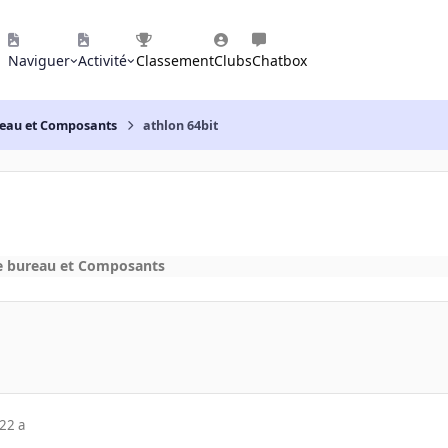
Naviguer
Activité
Classement
Clubs
Chatbox
reau et Composants
athlon 64bit
e bureau et Composants
22 a