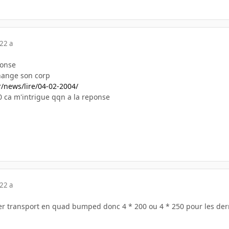
22 a
ponse
 change son corp
/news/lire/04-02-2004/
00 ca m'intrigue qqn a la reponse
22 a
per transport en quad bumped donc 4 * 200 ou 4 * 250 pour les der