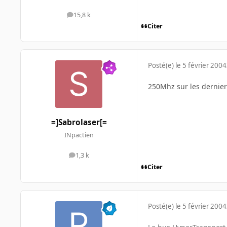
15,8 k
messages
Citer
Posté(e)
le 5 février 2004
250Mhz sur les dernier
=]Sabrolaser[=
INpactien
1,3 k
messages
Citer
Posté(e)
le 5 février 2004