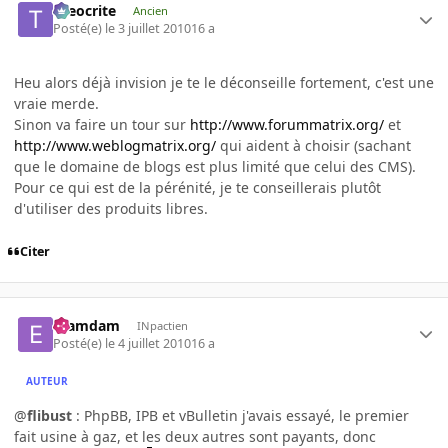
theocrite
Ancien
Posté(e)
le 3 juillet 2010
16 a
Heu alors déjà invision je te le déconseille fortement, c'est une
vraie merde.
Sinon va faire un tour sur
http://www.forummatrix.org/
et
http://www.weblogmatrix.org/
qui aident à choisir (sachant
que le domaine de blogs est plus limité que celui des CMS).
Pour ce qui est de la pérénité, je te conseillerais plutôt
d'utiliser des produits libres.
Citer
Eramdam
INpactien
Posté(e)
le 4 juillet 2010
16 a
AUTEUR
@
flibust
: PhpBB, IPB et vBulletin j'avais essayé, le premier
fait usine à gaz, et les deux autres sont payants, donc