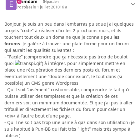
Eramdam
INpactien
Posté(e)
le 1 juillet 2010
16 a
Bonjour, je suis un peu dans l'embarras puisque j'ai quelques
projets "code" à réaliser d'ici les 2 prochains mois, et ils
touchent tout deux un domaine que je connais peu
les
forums
. Je galère à trouver une plate-forme pour un forum
qui aurait les qualités suivantes :
- "Facile" (comprendre que ça nécessite pas trop de boulot
quoi
) à intégrer, pour simplement mettre en
place une récupération des derniers posts du forum et
éventuellement une "double connexion", le tout dans (si
possible) un CMS genre Wordpress
- Qu'il soit "aisément" customisable, comprendre le fait qu'il
puisse utiliser des templates et que la création de ces
derniers soit un minimum documentée. Et que j'ai pas à aller
trifouiller directement les fichiers du forum pour caler un
<div> à l'autre bout d'une page.
- Qu'il ne soit pas trop une usine à gaz dans son utilisation (je
suis habitué à Pun-BB qui fait très "light" mais très sympa à
utiliser)