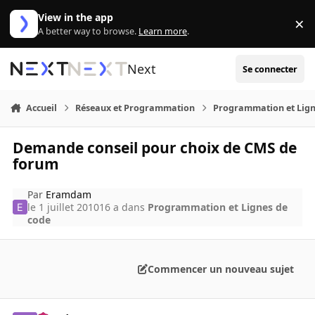
Aller au contenu
View in the app
×
Di
A better way to browse.
Learn more
.
Next
Se connecter
Accueil
Réseaux et Programmation
Programmation et Lign
Demande conseil pour choix de CMS de
forum
Par
Eramdam
le 1 juillet 2010
16 a
dans
Programmation et Lignes de
code
Commencer un nouveau sujet