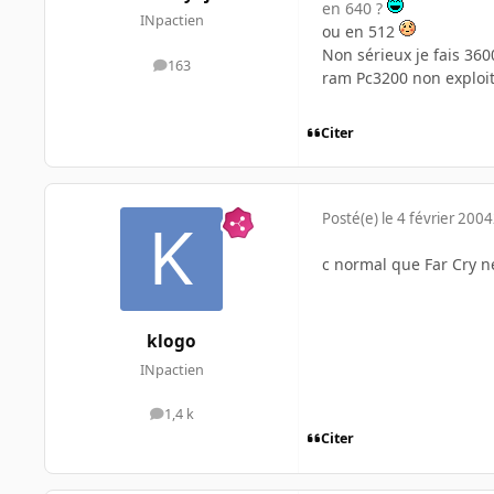
en 640 ?
INpactien
ou en 512
Non sérieux je fais 36
163
messages
ram Pc3200 non exploité
Citer
Posté(e)
le 4 février 2004
c normal que Far Cry ne
klogo
INpactien
1,4 k
messages
Citer