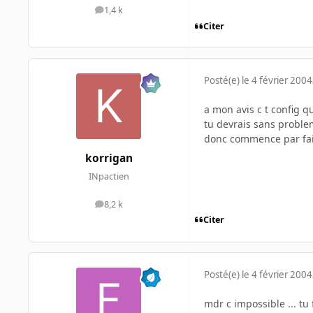
1,4 k
messages
Citer
Posté(e)
le 4 février 2004
a mon avis c t config q
tu devrais sans problem
donc commence par fai
korrigan
INpactien
8,2 k
messages
Citer
Posté(e)
le 4 février 2004
mdr c impossible ... tu 