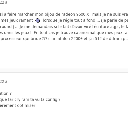
22 a
ussi a faire marcher mon bijou de radeon 9600 XT mais je ne suis vr
de mes jeux rament
lorsque je régle tout a fond ... (je parle d
nd ) ... Je me demandais si le fait d'avoir viré l'écriture agp , le f
 dans les jeux !! En tout cas je trouve ca anormal que mes jeux r
processeur qui bride ??? c un athlon 2200+ et j'ai 512 de ddram pc
22 a
ution ?
 que far cry ram ta vu ta config ?
tierement optimiser