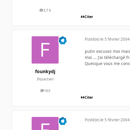
3,7 k
messages
Citer
Posté(e)
le 5 février 2004
putin excusez moi mais 
moi ... J'ai téléchargé 
Quesque vous me conse
founkydj
INpactien
163
messages
Citer
Posté(e)
le 5 février 2004