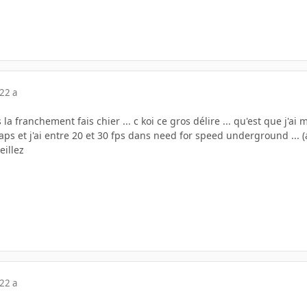
22 a
la franchement fais chier ... c koi ce gros délire ... qu'est que j'
fraps et j'ai entre 20 et 30 fps dans need for speed underground ... (
illez
22 a