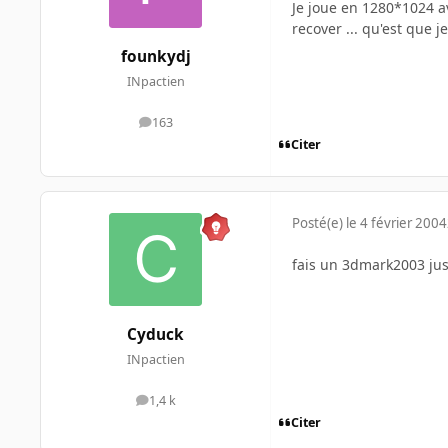
Je joue en 1280*1024 av
recover ... qu'est que
founkydj
INpactien
163
messages
Citer
Posté(e)
le 4 février 2004
fais un 3dmark2003 jus
Cyduck
INpactien
1,4 k
messages
Citer