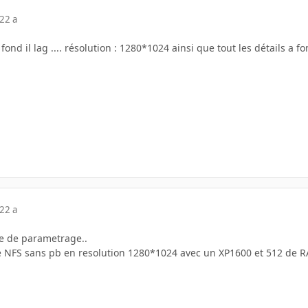
22 a
 fond il lag .... résolution : 1280*1024 ainsi que tout les détails a 
22 a
me de parametrage..
e NFS sans pb en resolution 1280*1024 avec un XP1600 et 512 de R