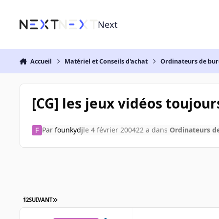
Aller au contenu
Next
Accueil
Matériel et Conseils d'achat
Ordinateurs de bu
[CG] les jeux vidéos toujours
Par
founkydj
le 4 février 2004
22 a
dans
Ordinateurs d
1
2
SUIVANT