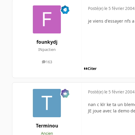
Posté(e)
le 5 février 2004
je viens d'essayer nfs a
founkydj
INpactien
163
messages
Citer
Posté(e)
le 5 février 2004
nan c klr ke ta un ble
JE joue avec la demo d
Terminou
Ancien