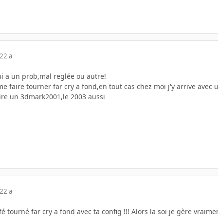
22 a
ui a un prob,mal reglée ou autre!
e faire tourner far cry a fond,en tout cas chez moi j'y arrive avec u
re un 3dmark2001,le 2003 aussi
22 a
fé tourné far cry a fond avec ta config !!! Alors la soi je gère vraime