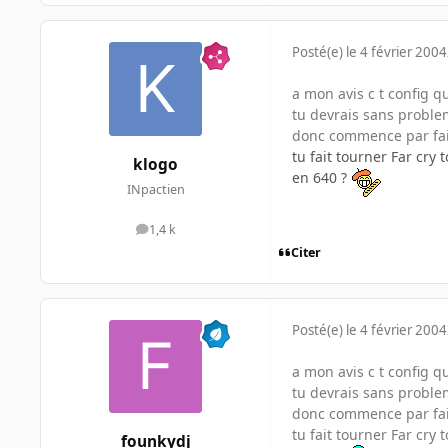
Posté(e)
le 4 février 2004
a mon avis c t config q
tu devrais sans problem
donc commence par fai
tu fait tourner Far cry 
klogo
en 640 ?
INpactien
1,4 k
messages
Citer
Posté(e)
le 4 février 2004
a mon avis c t config q
tu devrais sans problem
donc commence par fai
tu fait tourner Far cry 
founkydj