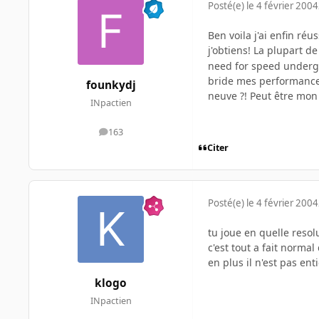
Posté(e)
le 4 février 2004
Ben voila j'ai enfin ré
j'obtiens! La plupart 
need for speed undergrou
bride mes performances
founkydj
neuve ?! Peut être mon 
INpactien
163
messages
Citer
Posté(e)
le 4 février 2004
tu joue en quelle resol
c'est tout a fait normal
en plus il n'est pas en
klogo
INpactien