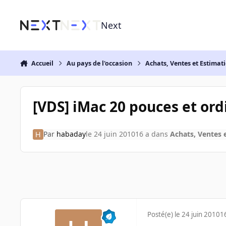
Aller au contenu
Next
Accueil
Au pays de l'occasion
Achats, Ventes et Estimat
[VDS] iMac 20 pouces et or
Par
habaday
le 24 juin 2010
16 a
dans
Achats, Ventes 
Posté(e)
le 24 juin 2010
1