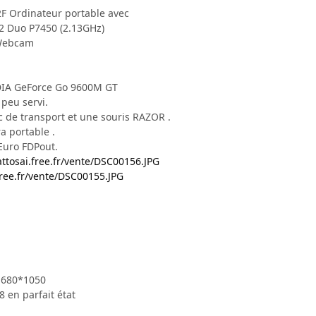
F Ordinateur portable avec
e2 Duo P7450 (2.13GHz)
 Webcam
DIA GeForce Go 9600M GT
 peu servi.
c de transport et une souris RAZOR .
a portable .
 Euro FDPout.
ttosai.free.fr/vente/DSC00156.JPG
free.fr/vente/DSC00155.JPG
 1680*1050
8 en parfait état