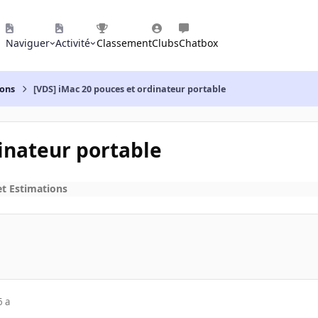
Naviguer
Activité
Classement
Clubs
Chatbox
ions
[VDS] iMac 20 pouces et ordinateur portable
dinateur portable
et Estimations
6 a