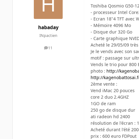
Toshiba Qosmio G50-12
- processeur Intel Cor
- Ecran 18"4 TFT avec
- Mémoire 4096 Mo
habaday
- Disque dur 320 Go
INpactien
- Carte graphique NVI
Acheté le 29/05/09 très
11
messages
Je le vends avec son sa
motif : passage sur ultr
Vends le trio pour 800
photo :
http://kagenoba
http://kagenobattosai.
2ème vente :
Vend iMac 20 pouces
core 2 duo 2.4GHZ
1GO de ram
250 go de disque dur
ati radeon hd 2400
résolution de l'écran :
Acheté durant l'été 200
prix : 600 euro FDPout