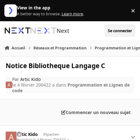
Aller au contenu
View in the app
×
Di
A better way to browse.
Learn more
.
Next
Se connecter
Accueil
Réseaux et Programmation
Programmation et Lign
Notice Bibliotheque Langage C
Par
Artic Kido
le 4 février 2004
22 a
dans
Programmation et Lignes de
code
Commencer un nouveau sujet
Artic Kido
INpactien
Posté(e)
le 4 février 2004
22 a