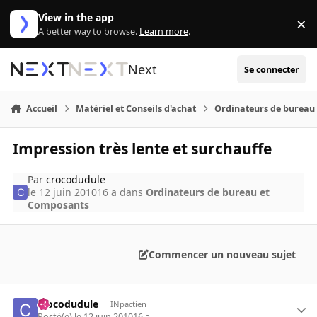
Aller au contenu
View in the app
×
Di
A better way to browse.
Learn more
.
Next
Se connecter
Accueil
Matériel et Conseils d'achat
Ordinateurs de bureau
Impression très lente et surchauffe
Par
crocodudule
le 12 juin 2010
16 a
dans
Ordinateurs de bureau et
Composants
Commencer un nouveau sujet
crocodudule
INpactien
Posté(e)
le 12 juin 2010
16 a