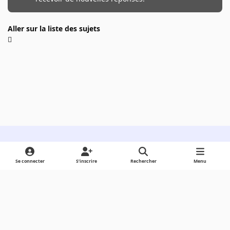
Aller sur la liste des sujets
Light Mode
Dark Mode
System Preference
Se connecter
S’inscrire
Rechercher
Menu
Langue
Cookies
Powered by
Invision Community