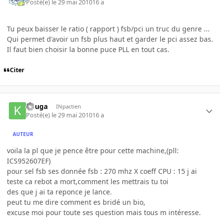
Posté(e)
le 29 mai 2010
16 a
Tu peux baisser le ratio ( rapport ) fsb/pci un truc du genre ...
Qui permet d'avoir un fsb plus haut et garder le pci assez bas.
Il faut bien choisir la bonne puce PLL en tout cas.
Citer
kouga
INpactien
Posté(e)
le 29 mai 2010
16 a
AUTEUR
voila la pl que je pence être pour cette machine,(pll:
ICS952607EF)
pour sel fsb ses donnée fsb : 270 mhz X coeff CPU : 15 j ai
teste ca rebot a mort,comment les mettrais tu toi
des que j ai ta reponce je lance.
peut tu me dire comment es bridé un bio,
excuse moi pour toute ses question mais tous m intéresse.