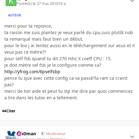
Posté(e)
le 27 mai 2010
16 a
AUTEUR
merci pour ta reponce,
ta raison me suis plantez je veux parlé du cpu,suis plutôt nob
ta remarqué mais faut bien un début.
pour le bio j ai tentez aussi en le téléchargement sur asus et il
veux pas ce mètre??
pour self fsb quand tu dit 270 mhz X coeff CPU : 15.
je doit mètre sel fsb je le configure comme ca?
http://yfrog.com/6pselfsbp
pence tu que avec cette config ca va passé?la ram ca craint
pas?
merci de ton aide et peut tu stp me dire par quoi commencez
a lire dans les tutos en a tellement.
Citer
RinDman
Modérateur