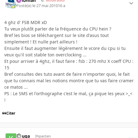
RinDman
Modérateur
Posté(e)
le 27 mai 2010
16 a
4 ghz d' FSB MDR xD
Tu veux plutôt parler de la fréquence du CPU hein ?
Bref les bios se téléchargent sur le site d'asus tout
simplement ! Et nulle part ailleurs !
Ensuite il faut augmenter légèrement le vcore du cpu si tu
veux qu'il soit stable ton overclocking ...
Et pour arriver à 4ghz, il faut faire : fsb : 270 mhz X coeff CPU :
15
Bref consultes des tuto avant de faire n'importer quoi, le fait
que tu connais mal les notions montre que tu vas faire cramer
ce matos ...
PS : Le SMS et l'orthographe c'est le mal, ça pique les yeux >_<
!
Citer
kouga
INpactien