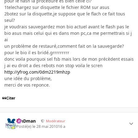
pour le flash la procédure es bien celle ci?
1telechargez sur disquette le fichier ROM sur asus
2botez sur la disquette,je suppose que le flach ce fait tous
seul?
je voudrais sauvegardez mon bio actuel avant le flash pas le
bio asus mais celui qui es dans mon pc,ca me permettrais si j
ai
un problème de restauré,comment fait on la sauvegarde?
pour le bio il es bridé.grrrrrrrrr
donc voila pourquoi sel fsb mais lors de mon précèdent essais
j ai eu droit a des rebots non stop voila le scren
http://yfrog.com/0dm2219mhzp
une idée du problème,
merci de vos reponce.
Citer
RinDman
Modérateur
Posté(e)
le 28 mai 2010
16 a