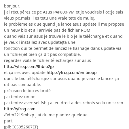
bonjour,
j ai récupérez ce pc Asus P4P800-VM et je voudrais l oc(je sais
vieux pc,mais il es tetu une vraie tete de mule).
le problème es que quand je lance asus update il me propose
un neuv bio et a l arrivée pas de fichier ROM.
quand vais sur asus je trouve le bio je le télécharge et quand
je veux l installez avec update(ta une
fonction qui te permet de lancez le flashage dans update via
un fichier)et bien ça dit pas compatible.
regardez voila le fichier téléchargez sur asus
http://yfrog.com/9hbio2jp
et ça ses avec update
http://yfrog.com/embiopp
donc le bio téléchargez sur asus quand je veux le lancez ça
dit pas compatible.
précision le bio es bridé
j ai tentez un oc
j ai tentez avec sel fsb j ai eu droit a des rebots voila un scren
http://yfrog.com
/0dm2219mhzp j ai du me plantez quelque
part.
(pll: ICS952607EF)