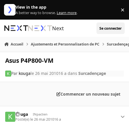
Aller au contenu
View in the app
×
Di
A better way to browse.
Learn more
.
Next
Se connecter
Accueil
Ajustements et Personnalisation de PC
Surcadença
Asus P4P800-VM
Par
kouga
le 26 mai 2010
16 a
dans
Surcadençage
Commencer un nouveau sujet
kouga
INpactien
Posté(e)
le 26 mai 2010
16 a