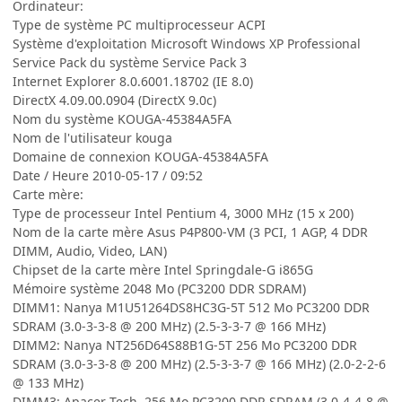
Ordinateur:
Type de système PC multiprocesseur ACPI
Système d'exploitation Microsoft Windows XP Professional
Service Pack du système Service Pack 3
Internet Explorer 8.0.6001.18702 (IE 8.0)
DirectX 4.09.00.0904 (DirectX 9.0c)
Nom du système KOUGA-45384A5FA
Nom de l'utilisateur kouga
Domaine de connexion KOUGA-45384A5FA
Date / Heure 2010-05-17 / 09:52
Carte mère:
Type de processeur Intel Pentium 4, 3000 MHz (15 x 200)
Nom de la carte mère Asus P4P800-VM (3 PCI, 1 AGP, 4 DDR
DIMM, Audio, Video, LAN)
Chipset de la carte mère Intel Springdale-G i865G
Mémoire système 2048 Mo (PC3200 DDR SDRAM)
DIMM1: Nanya M1U51264DS8HC3G-5T 512 Mo PC3200 DDR
SDRAM (3.0-3-3-8 @ 200 MHz) (2.5-3-3-7 @ 166 MHz)
DIMM2: Nanya NT256D64S88B1G-5T 256 Mo PC3200 DDR
SDRAM (3.0-3-3-8 @ 200 MHz) (2.5-3-3-7 @ 166 MHz) (2.0-2-2-6
@ 133 MHz)
DIMM3: Apacer Tech. 256 Mo PC3200 DDR SDRAM (3.0-4-4-8 @