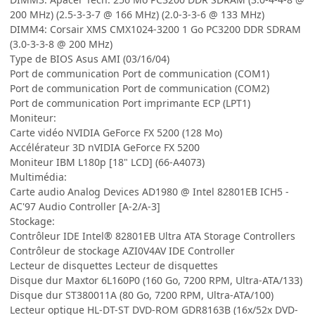
200 MHz) (2.5-3-3-7 @ 166 MHz) (2.0-3-3-6 @ 133 MHz)
DIMM4: Corsair XMS CMX1024-3200 1 Go PC3200 DDR SDRAM
(3.0-3-3-8 @ 200 MHz)
Type de BIOS Asus AMI (03/16/04)
Port de communication Port de communication (COM1)
Port de communication Port de communication (COM2)
Port de communication Port imprimante ECP (LPT1)
Moniteur:
Carte vidéo NVIDIA GeForce FX 5200 (128 Mo)
Accélérateur 3D nVIDIA GeForce FX 5200
Moniteur IBM L180p [18" LCD] (66-A4073)
Multimédia:
Carte audio Analog Devices AD1980 @ Intel 82801EB ICH5 -
AC'97 Audio Controller [A-2/A-3]
Stockage:
Contrôleur IDE Intel® 82801EB Ultra ATA Storage Controllers
Contrôleur de stockage AZI0V4AV IDE Controller
Lecteur de disquettes Lecteur de disquettes
Disque dur Maxtor 6L160P0 (160 Go, 7200 RPM, Ultra-ATA/133)
Disque dur ST380011A (80 Go, 7200 RPM, Ultra-ATA/100)
Lecteur optique HL-DT-ST DVD-ROM GDR8163B (16x/52x DVD-