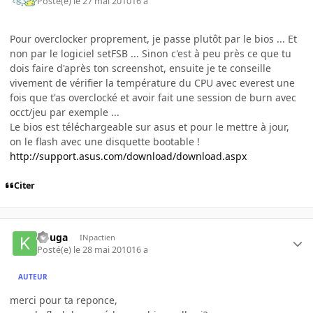
Posté(e)
le 27 mai 2010
16 a
Pour overclocker proprement, je passe plutôt par le bios ... Et
non par le logiciel setFSB ... Sinon c'est à peu près ce que tu
dois faire d'après ton screenshot, ensuite je te conseille
vivement de vérifier la température du CPU avec everest une
fois que t'as overclocké et avoir fait une session de burn avec
occt/jeu par exemple ...
Le bios est téléchargeable sur asus et pour le mettre à jour,
on le flash avec une disquette bootable !
http://support.asus.com/download/download.aspx
Citer
kouga
INpactien
Posté(e)
le 28 mai 2010
16 a
AUTEUR
merci pour ta reponce,