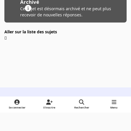
Archivé
Ce sujet est désormais archivé et ne peut plus
recevoir de nouvelles réponses.
Aller sur la liste des sujets
Light Mode
Dark Mode
System Preference
Se connecter
S’inscrire
Rechercher
Menu
Langue
Cookies
Powered by
Invision Community