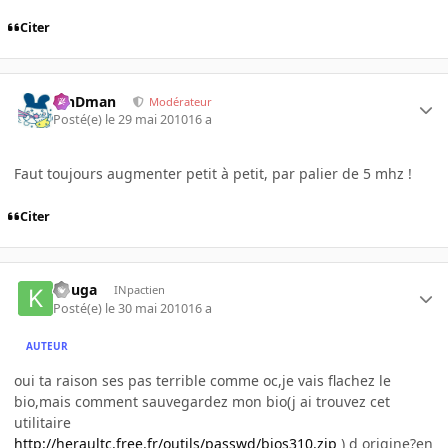
Citer
RinDman
Modérateur
Posté(e)
le 29 mai 2010
16 a
Faut toujours augmenter petit à petit, par palier de 5 mhz !
Citer
kouga
INpactien
Posté(e)
le 30 mai 2010
16 a
AUTEUR
oui ta raison ses pas terrible comme oc,je vais flachez le
bio,mais comment sauvegardez mon bio(j ai trouvez cet
utilitaire
http://heraultc.free.fr/outils/passwd/bios310.zip
) d origine?en