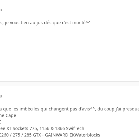
a
os, je vous tien au jus dés que c'est monté^^
a
 que les imbéciles qui changent pas d'avis^^, du coup j'ai presque
rne Cape
C
ee XT Sockets 775, 1156 & 1366 SwifTech
C260 / 275 / 285 GTX - GAINWARD EKWaterblocks