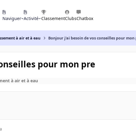
Naviguer
Activité
Classement
Clubs
Chatbox
ssement à air et à eau
Bonjour j'ai besoin de vos conseilles pour mon
conseilles pour mon pre
ment à air et à eau
a