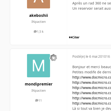
Après un rad 360 ne sera
Un reservoir serait auss
akeboshii
INpactien
1,5 k
messages
Citer
Posté(e)
le 6 mai 2010
16 
Bonjour et merci beau
Petites modife de dern
http://www.docmicro.co
http://www.docmicro.c
mondipremier
http://www.docmicro.c
INpactien
http://www.docmicro.c
http://www.docmicro.c
11
messages
http://www.docmicro.co
Là si tout va bien je d