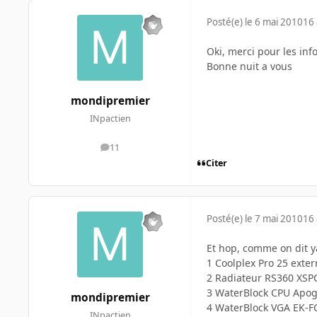
Posté(e)
le 6 mai 2010
16 
Oki, merci pour les inf
Bonne nuit a vous
mondipremier
INpactien
11
messages
Citer
Posté(e)
le 7 mai 2010
16 
Et hop, comme on dit ya
1 Coolplex Pro 25 exte
2 Radiateur RS360 XSP
3 WaterBlock CPU Apog
mondipremier
4 WaterBlock VGA EK-F
INpactien