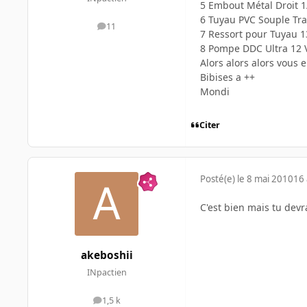
5 Embout Métal Droit 
6 Tuyau PVC Souple Tr
11
messages
7 Ressort pour Tuyau 
8 Pompe DDC Ultra 12 V
Alors alors alors vous e
Bibises a ++
Mondi
Citer
Posté(e)
le 8 mai 2010
16 
C'est bien mais tu devr
akeboshii
INpactien
1,5 k
messages