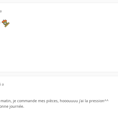
a
s
6 a
d matin, je commande mes pièces, hooouuuu j'ai la pression^^
bonne journée.