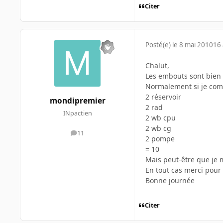
Citer
Posté(e)
le 8 mai 2010
16 
Chalut,
Les embouts sont bien a
Normalement si je comp
2 réservoir
mondipremier
2 rad
INpactien
2 wb cpu
2 wb cg
11
messages
2 pompe
= 10
Mais peut-être que je
En tout cas merci pour
Bonne journée
Citer