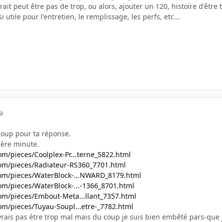
it peut être pas de trop, ou alors, ajouter un 120, histoire d'être tr
i utile pour l'entretien, le remplissage, les perfs, etc...
a
coup pour ta réponse.
ière minute.
m/pieces/Coolplex-Pr...terne_5822.html
om/pieces/Radiateur-RS360_7701.html
om/pieces/WaterBlock-...NWARD_8179.html
om/pieces/WaterBlock-...-1366_8701.html
om/pieces/Embout-Meta...llant_7357.html
m/pieces/Tuyau-Soupl...etre-_7782.html
evrais pas étre trop mal mais du coup je suis bien embêté pars-que