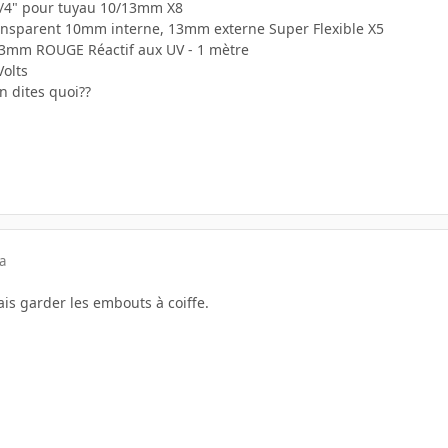
1/4" pour tuyau 10/13mm X8
ansparent 10mm interne, 13mm externe Super Flexible X5
13mm ROUGE Réactif aux UV - 1 mètre
olts
n dites quoi??
a
ais garder les embouts à coiffe.