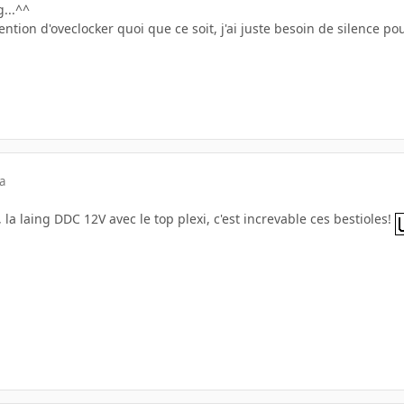
...^^
intention d'oveclocker quoi que ce soit, j'ai juste besoin de silence 
a
 la laing DDC 12V avec le top plexi, c'est increvable ces bestioles!