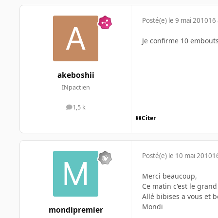
Posté(e)
le 9 mai 2010
16 
Je confirme 10 embout
akeboshii
INpactien
1,5 k
messages
Citer
Posté(e)
le 10 mai 2010
1
Merci beaucoup,
Ce matin c'est le gran
Allé bibises a vous et 
Mondi
mondipremier