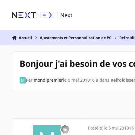
Aller au contenu
Next
Accueil
Ajustements et Personnalisation de PC
Refroidi
Bonjour j'ai besoin de vos 
Par
mondipremier
le 6 mai 2010
16 a
dans
Refroidisse
Posté(e)
le 6 mai 2010
16 