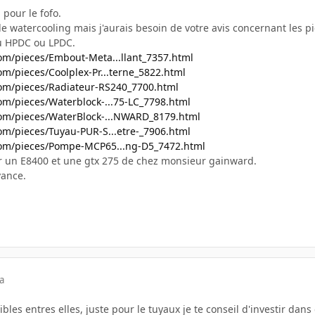
 pour le fofo.
le watercooling mais j'aurais besoin de votre avis concernant les pi
du HPDC ou LPDC.
om/pieces/Embout-Meta...llant_7357.html
m/pieces/Coolplex-Pr...terne_5822.html
om/pieces/Radiateur-RS240_7700.html
om/pieces/Waterblock-...75-LC_7798.html
om/pieces/WaterBlock-...NWARD_8179.html
om/pieces/Tuyau-PUR-S...etre-_7906.html
com/pieces/Pompe-MCP65...ng-D5_7472.html
dir un E8400 et une gtx 275 de chez monsieur gainward.
vance.
a
bles entres elles, juste pour le tuyaux je te conseil d'investir dans