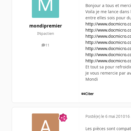
Bonjour a tous et merci
Voila je me lance dans 
entre elles sois pour 
http://www.docmicro.c
mondipremier
http://www.docmicro.co
INpactien
http://www.docmicro.c
http://www.docmicro.c
11
messages
http://www.docmicro.c
http://www.docmicro.c
http://www.docmicro.
Et tout sa pour refroi
Je vous remercie par a
Mondi
Citer
Posté(e)
le 6 mai 2010
16 
Les pièces sont compati