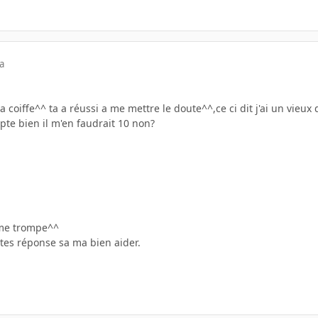
a
 coiffe^^ ta a réussi a me mettre le doute^^,ce ci dit j'ai un vieu
te bien il m'en faudrait 10 non?
 me trompe^^
 tes réponse sa ma bien aider.