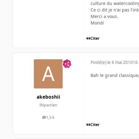
culture du watercooling
Ce ci dit je n'ai pas l'
Merci a vous.
Mondi
Citer
Posté(e)
le 6 mai 2010
16 
Bah le grand classique,
akeboshii
INpactien
1,5 k
messages
Citer