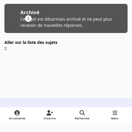
Archivé
Ce sujet est désormais archivé et ne peut plus
recevoir de nouvelles réponses.
Aller sur la liste des sujets
Light Mode
Dark Mode
System Preference
Se connecter
S’inscrire
Rechercher
Menu
Langue
Cookies