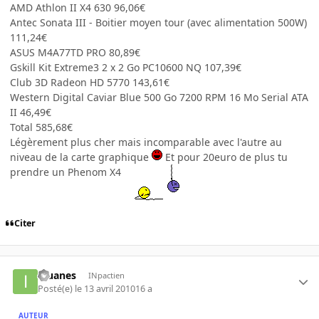
AMD Athlon II X4 630 96,06€
Antec Sonata III - Boitier moyen tour (avec alimentation 500W)
111,24€
ASUS M4A77TD PRO 80,89€
Gskill Kit Extreme3 2 x 2 Go PC10600 NQ 107,39€
Club 3D Radeon HD 5770 143,61€
Western Digital Caviar Blue 500 Go 7200 RPM 16 Mo Serial ATA
II 46,49€
Total 585,68€
Légèrement plus cher mais incomparable avec l'autre au
niveau de la carte graphique
Et pour 20euro de plus tu
prendre un Phenom X4
Citer
iguanes
INpactien
Posté(e)
le 13 avril 2010
16 a
AUTEUR