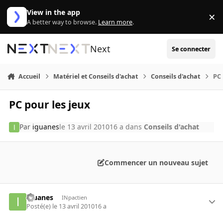
Aller au contenu
View in the app
×
Di
A better way to browse.
Learn more
.
Next
Se connecter
Accueil
Matériel et Conseils d'achat
Conseils d'achat
PC 
PC pour les jeux
Par
iguanes
le 13 avril 2010
16 a
dans
Conseils d'achat
Commencer un nouveau sujet
iguanes
INpactien
Posté(e)
le 13 avril 2010
16 a