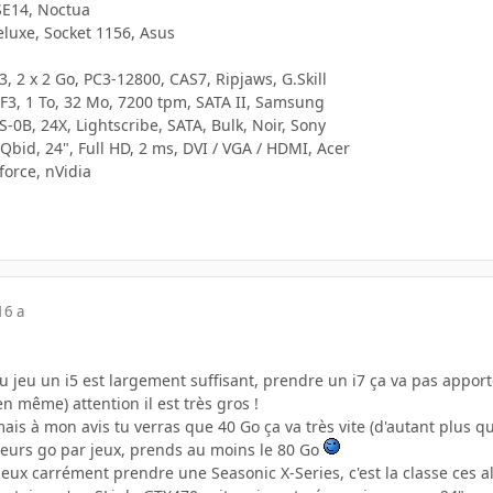
SE14, Noctua
luxe, Socket 1156, Asus
, 2 x 2 Go, PC3-12800, CAS7, Ripjaws, G.Skill
 F3, 1 To, 32 Mo, 7200 tpm, SATA II, Samsung
0B, 24X, Lightscribe, SATA, Bulk, Noir, Sony
bid, 24", Full HD, 2 ms, DVI / VGA / HDMI, Acer
force, nVidia
16 a
u jeu un i5 est largement suffisant, prendre un i7 ça va pas appor
en même) attention il est très gros !
ais à mon avis tu verras que 40 Go ça va très vite (d'autant plus qu'
ieurs go par jeux, prends au moins le 80 Go
peux carrément prendre une Seasonic X-Series, c'est la classe ces a