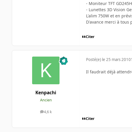
- Moniteur TFT GD245HQ
- Lunettes 3D Vision Ge
L'alim 750W et en prévis
D'avance merci à tous 
Citer
Posté(e)
le 25 mars 2010
Il faudrait déjà attend
Kenpachi
Ancien
4,6 k
messages
Citer