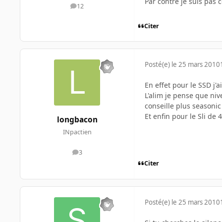
Par contre je suis pas 
12
messages
Citer
Posté(e)
le 25 mars 2010
En effet pour le SSD j'
L'alim je pense que niv
conseille plus seasonic
Et enfin pour le Sli de 
longbacon
INpactien
3
messages
Citer
Posté(e)
le 25 mars 2010