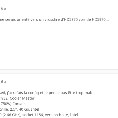
16 a
me serais orienté vers un crossfire d'HD5870 voir de HD5970...
16 a
il, j'ai refais la config et je pense pas être trop mal:
AF932, Cooler Master
 750W, Corsair
ille, 2.5", 40 Go, Intel
 (2.66 GHz), socket 1156, version boite, Intel