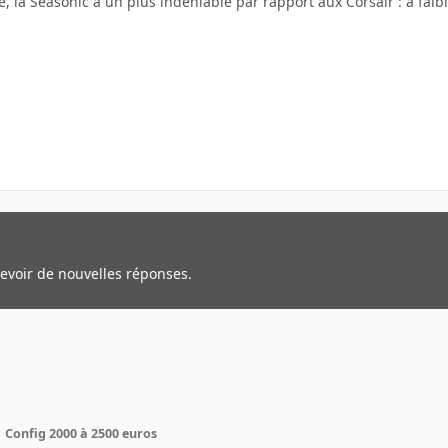
ce, la Seasonic a un plus indéniable par rapport aux Corsair : à fai
cevoir de nouvelles réponses.
Config 2000 à 2500 euros