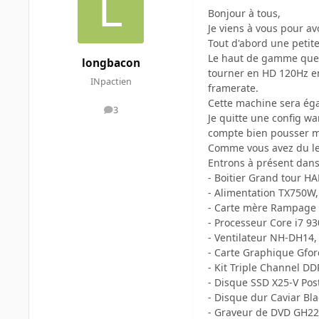
Bonjour à tous,
Je viens à vous pour a
Tout d'abord une petite
Le haut de gamme que j
longbacon
tourner en HD 120Hz en
INpactien
framerate.
Cette machine sera éga
3
messages
Je quitte une config wa
compte bien pousser m
Comme vous avez du le 
Entrons à présent dans 
- Boitier Grand tour H
- Alimentation TX750W,
- Carte mère Rampage I
- Processeur Core i7 93
- Ventilateur NH-DH14,
- Carte Graphique Gfo
- Kit Triple Channel DD
- Disque SSD X25-V Postv
- Disque dur Caviar Bla
- Graveur de DVD GH22N