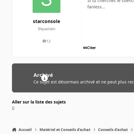
Si tu cherches le silen
fanless...
starconsole
INpactien
12
messages
Citer
Archivé
Ce sujet est désormais archivé et ne peut plus re
Aller sur la liste des sujets
Accueil
Matériel et Conseils d'achat
Conseils d'achat