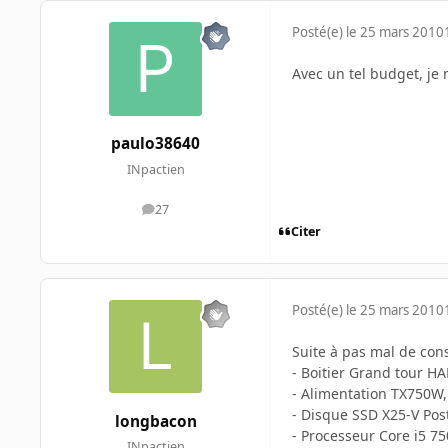
Posté(e)
le 25 mars 2010
Avec un tel budget, je 
paulo38640
INpactien
27
messages
Citer
Posté(e)
le 25 mars 2010
Suite à pas mal de conse
- Boitier Grand tour H
- Alimentation TX750W,
- Disque SSD X25-V Postv
longbacon
- Processeur Core i5 750
INpactien