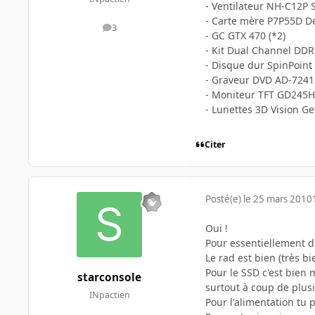
- Ventilateur NH-C12P 
- Carte mère P7P55D De
3
messages
- GC GTX 470 (*2)
- Kit Dual Channel DDR3
- Disque dur SpinPoint
- Graveur DVD AD-7241S-
- Moniteur TFT GD245HQ
- Lunettes 3D Vision Ge
Citer
Posté(e)
le 25 mars 2010
Oui !
Pour essentiellement d
Le rad est bien (très bi
Pour le SSD c'est bien m
starconsole
surtout à coup de plus
INpactien
Pour l'alimentation tu 