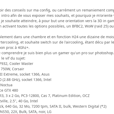
voir des conseils sur ma config, ou carrément un remaniement com
 intro afin de vous exposer mes souhaits, et pourquoi je m'oriente 
e souhaite atteindre, à pour but une orientation vers la 3D in ga
 activant toutes les options possibles, un BFBC2, WoW (raid 25) 
lement dans une chambre et en fonction H24 une dizaine de mois d
rtercooling, et souhaite switch sur de l'aircooling, étant décu par 
on proc à 4Ghz+.
comprendre je suis bien plus un gamer qu'un pro sur photoshop. C
le vif du sujet:
AF932, Cooler Master
 750W, Corsair
I Extreme, socket 1366, Asus
0 (2.88 GHz), socket 1366, Intel
 Noctua
rce GTX 480
R3, 3 x 2 Go, PC3-12800, Cas 7, Platinum Edition, OCZ
ille, 2.5", 40 Go, Intel
ck, 640 Go, 32 Mo, 7200 tpm, SATA II, bulk, Western Digital (*2)
S50, 22X, Bulk, SATA, noir, LG