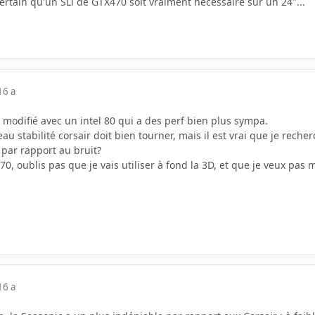
certain qu'un SLi de GTX470 soit vraiment nécessaire sur un 24"...
16 a
ai modifié avec un intel 80 qui a des perf bien plus sympa.
eau stabilité corsair doit bien tourner, mais il est vrai que je rec
 par rapport au bruit?
470, oublis pas que je vais utiliser à fond la 3D, et que je veux pas m
16 a